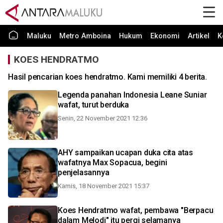
Maluku
Metro Amboina
Hukum
Ekonomi
Artikel
K
KOES HENDRATMO
Hasil pencarian koes hendratmo. Kami memiliki 4 berita.
Legenda panahan Indonesia Leane Suniar
wafat, turut berduka
Senin, 22 November 2021 12:36
AHY sampaikan ucapan duka cita atas
wafatnya Max Sopacua, begini
penjelasannya
Kamis, 18 November 2021 15:37
Koes Hendratmo wafat, pembawa "Berpacu
dalam Melodi" itu pergi selamanya