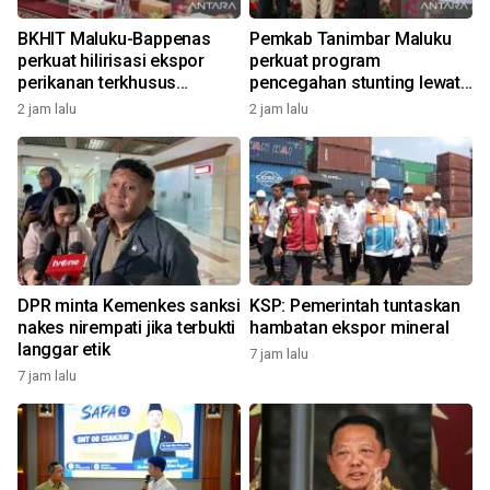
BKHIT Maluku-Bappenas
Pemkab Tanimbar Maluku
perkuat hilirisasi ekspor
perkuat program
perikanan terkhusus
pencegahan stunting lewat
komoditas TCT
Genting 2026
2 jam lalu
2 jam lalu
DPR minta Kemenkes sanksi
KSP: Pemerintah tuntaskan
nakes nirempati jika terbukti
hambatan ekspor mineral
langgar etik
7 jam lalu
7 jam lalu