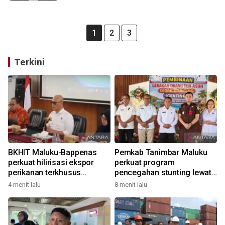
1
2
3
Terkini
BKHIT Maluku-Bappenas
Pemkab Tanimbar Maluku
perkuat hilirisasi ekspor
perkuat program
perikanan terkhusus
pencegahan stunting lewat
komoditas TCT
Genting 2026
4 menit lalu
8 menit lalu