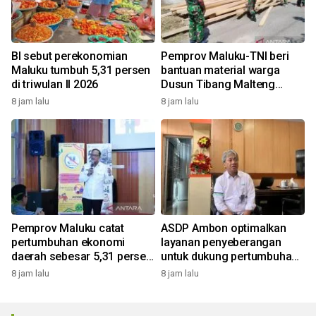
BI sebut perekonomian
Pemprov Maluku-TNI beri
Maluku tumbuh 5,31 persen
bantuan material warga
di triwulan II 2026
Dusun Tibang Malteng
percepat rehabilitasi
8 jam lalu
8 jam lalu
pemukiman
Pemprov Maluku catat
ASDP Ambon optimalkan
pertumbuhan ekonomi
layanan penyeberangan
daerah sebesar 5,31 persen
untuk dukung pertumbuhan
yoy triwulan II 2026
ekonomi dan pariwisata
8 jam lalu
8 jam lalu