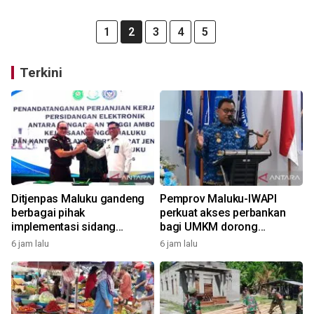
1
2
3
4
5
Terkini
Ditjenpas Maluku gandeng
Pemprov Maluku-IWAPI
berbagai pihak
perkuat akses perbankan
implementasi sidang
bagi UMKM dorong
elektronik dukung
pertumbuhan ekonomi
6 jam lalu
6 jam lalu
transformasi digital