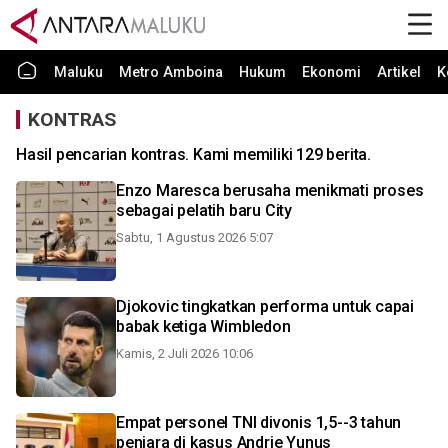
Maluku
Metro Amboina
Hukum
Ekonomi
Artikel
K
KONTRAS
Hasil pencarian kontras. Kami memiliki 129 berita.
Enzo Maresca berusaha menikmati proses
sebagai pelatih baru City
Sabtu, 1 Agustus 2026 5:07
Djokovic tingkatkan performa untuk capai
babak ketiga Wimbledon
Kamis, 2 Juli 2026 10:06
Empat personel TNI divonis 1,5--3 tahun
penjara di kasus Andrie Yunus