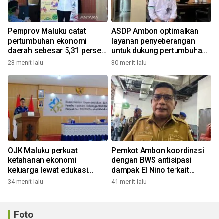
Pemprov Maluku catat
ASDP Ambon optimalkan
pertumbuhan ekonomi
layanan penyeberangan
daerah sebesar 5,31 persen
untuk dukung pertumbuhan
yoy triwulan II 2026
ekonomi dan pariwisata
23 menit lalu
30 menit lalu
OJK Maluku perkuat
Pemkot Ambon koordinasi
ketahanan ekonomi
dengan BWS antisipasi
keluarga lewat edukasi
dampak El Nino terkait
literasi keuangan bagi
masalah air bersih
34 menit lalu
41 menit lalu
penyuluh
Foto