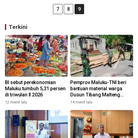
7
8
9
Terkini
BI sebut perekonomian
Pemprov Maluku-TNI beri
Maluku tumbuh 5,31 persen
bantuan material warga
di triwulan II 2026
Dusun Tibang Malteng
percepat rehabilitasi
12 menit lalu
14 menit lalu
pemukiman