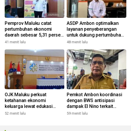
Pemprov Maluku catat
ASDP Ambon optimalkan
pertumbuhan ekonomi
layanan penyeberangan
daerah sebesar 5,31 persen
untuk dukung pertumbuhan
yoy triwulan II 2026
ekonomi dan pariwisata
41 menit lalu
48 menit lalu
OJK Maluku perkuat
Pemkot Ambon koordinasi
ketahanan ekonomi
dengan BWS antisipasi
keluarga lewat edukasi
dampak El Nino terkait
literasi keuangan bagi
masalah air bersih
52 menit lalu
59 menit lalu
penyuluh