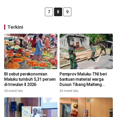
7
8
9
Terkini
BI sebut perekonomian
Pemprov Maluku-TNI beri
Maluku tumbuh 5,31 persen
bantuan material warga
di triwulan II 2026
Dusun Tibang Malteng
percepat rehabilitasi
30 menit lalu
33 menit lalu
pemukiman