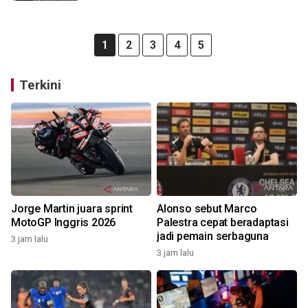
1
2
3
4
5
Terkini
Jorge Martin juara sprint
Alonso sebut Marco
MotoGP Inggris 2026
Palestra cepat beradaptasi
jadi pemain serbaguna
3 jam lalu
3 jam lalu