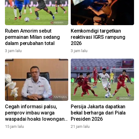
Ruben Amorim sebut
Kemkomdigi targetkan
permainan Milan sedang
reaktivasi IGRS rampung
dalam perubahan total
2026
3 jam lalu
3 jam lalu
Cegah informasi palsu,
Persija Jakarta dapatkan
pemprov imbau warga
bekal berharga dari Piala
waspadai hoaks lowongan
Presiden 2026
kerja Blok Masela
15 jam lalu
21 jam lalu