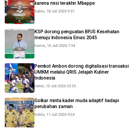
karena misi terakhir Mbappe
Sabtu, 18 Juli 2026 9:51
KSP dorong penguatan BPJS Kesehatan
menuju Indonesia Emas 2045
Kamis, 16 Juli 2026 7:34
Pemkot Ambon dorong digitalisasi transaksi
UMKM melalui QRIS Jelajah Kuliner
Indonesia
Senin, 13 Juli 2026 23:35
Golkar minta kader muda adaptif hadapi
perubahan zaman
Sabtu, 11 Juli 2026 9:24