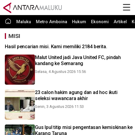
Maluku
Metro Amboina
Hukum
Ekonomi
Artikel
K
MISI
Hasil pencarian misi. Kami memiliki 2184 berita.
Malut United jadi Java United FC, pindah
kandang ke Semarang
Selasa, 4 Agustus 2026 15:56
23 calon hakim agung dan ad hoc ikuti
seleksi wawancara akhir
Senin, 3 Agustus 2026 11:53
Gus Ipul titip misi pengentasan kemiskinan ke
Karang Taruna