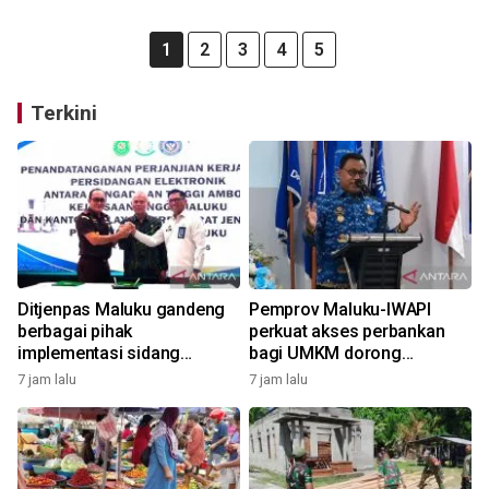
1
2
3
4
5
Terkini
Ditjenpas Maluku gandeng
Pemprov Maluku-IWAPI
berbagai pihak
perkuat akses perbankan
implementasi sidang
bagi UMKM dorong
elektronik dukung
pertumbuhan ekonomi
7 jam lalu
7 jam lalu
transformasi digital