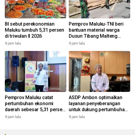
BI sebut perekonomian
Pemprov Maluku-TNI beri
Maluku tumbuh 5,31 persen
bantuan material warga
di triwulan II 2026
Dusun Tibang Malteng
percepat rehabilitasi
9 jam lalu
9 jam lalu
pemukiman
Pemprov Maluku catat
ASDP Ambon optimalkan
pertumbuhan ekonomi
layanan penyeberangan
daerah sebesar 5,31 persen
untuk dukung pertumbuhan
yoy triwulan II 2026
ekonomi dan pariwisata
9 jam lalu
9 jam lalu