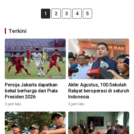
1
2
3
4
5
Terkini
Persija Jakarta dapatkan
Akhir Agustus, 100 Sekolah
bekal berharga dari Piala
Rakyat beroperasi di seluruh
Presiden 2026
Indonesia
3 jam lalu
3 jam lalu