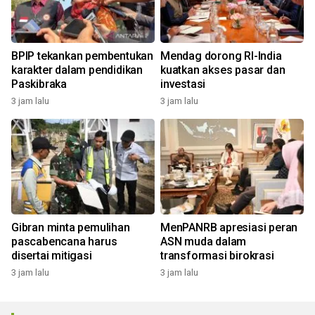
BPIP tekankan pembentukan
Mendag dorong RI-India
karakter dalam pendidikan
kuatkan akses pasar dan
Paskibraka
investasi
3 jam lalu
3 jam lalu
Gibran minta pemulihan
MenPANRB apresiasi peran
pascabencana harus
ASN muda dalam
disertai mitigasi
transformasi birokrasi
3 jam lalu
3 jam lalu