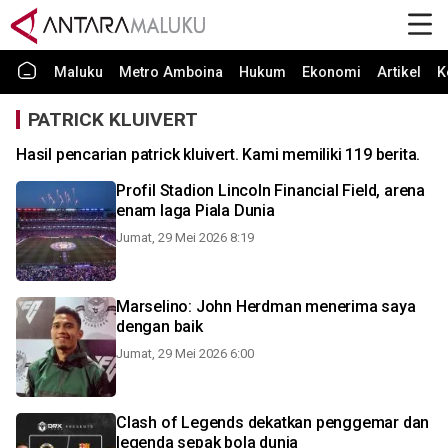
Maluku
Metro Amboina
Hukum
Ekonomi
Artikel
K
PATRICK KLUIVERT
Hasil pencarian patrick kluivert. Kami memiliki 119 berita.
Profil Stadion Lincoln Financial Field, arena
enam laga Piala Dunia
Jumat, 29 Mei 2026 8:19
Marselino: John Herdman menerima saya
dengan baik
Jumat, 29 Mei 2026 6:00
Clash of Legends dekatkan penggemar dan
legenda sepak bola dunia