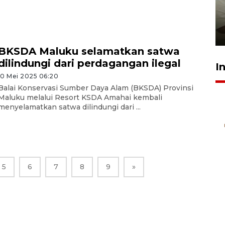
ruang pada anak di lembaga
pembinaan
23 Juli 2026 14:28
BKSDA Maluku selamatkan satwa
dilindungi dari perdagangan ilegal
I
10 Mei 2025 06:20
Balai Konservasi Sumber Daya Alam (BKSDA) Provinsi
Maluku melalui Resort KSDA Amahai kembali
menyelamatkan satwa dilindungi dari ...
5
6
7
8
9
»