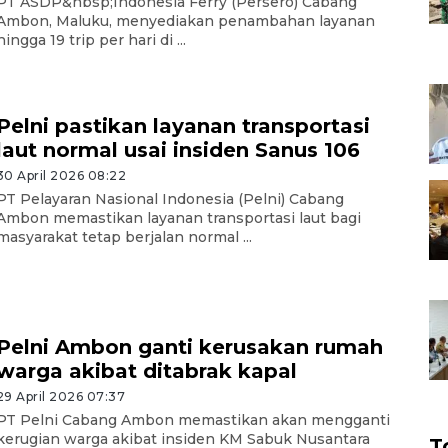
PT ASDP&nbsp;Indonesia Ferry (Persero) Cabang
Ambon, Maluku, menyediakan penambahan layanan
hingga 19 trip per hari di ...
Pelni pastikan layanan transportasi
laut normal usai insiden Sanus 106
30 April 2026 08:22
PT Pelayaran Nasional Indonesia (Pelni) Cabang
Ambon memastikan layanan transportasi laut bagi
masyarakat tetap berjalan normal ...
Pelni Ambon ganti kerusakan rumah
warga akibat ditabrak kapal
29 April 2026 07:37
PT Pelni Cabang Ambon memastikan akan mengganti
kerugian warga akibat insiden KM Sabuk Nusantara
T