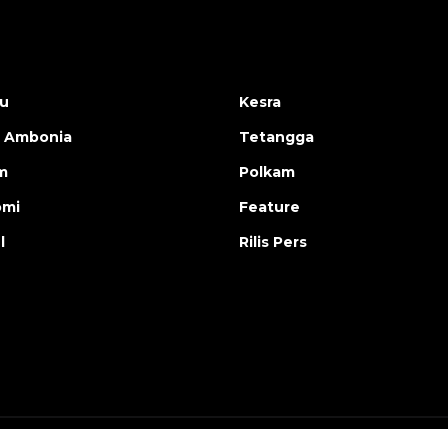
u
Kesra
 Ambonia
Tetangga
m
Polkam
omi
Feature
l
Rilis Pers