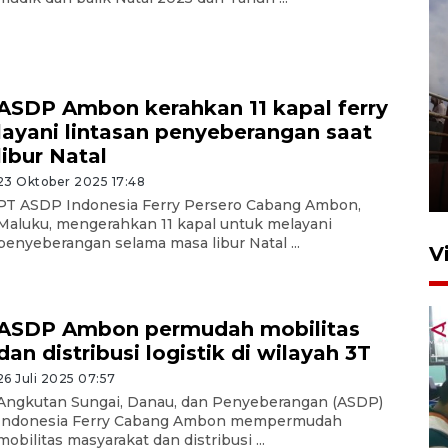
ASDP Ambon kerahkan 11 kapal ferry
layani lintasan penyeberangan saat
Unjuk rasa protes penataan
libur Natal
Pasar Higienis
23 Oktober 2025 17:48
5 Mei 2026 05:32
PT ASDP Indonesia Ferry Persero Cabang Ambon,
Maluku, mengerahkan 11 kapal untuk melayani
penyeberangan selama masa libur Natal ...
V
ASDP Ambon permudah mobilitas
dan distribusi logistik di wilayah 3T
26 Juli 2025 07:57
Angkutan Sungai, Danau, dan Penyeberangan (ASDP)
Indonesia Ferry Cabang Ambon mempermudah
Ambon ajak semua pihak buka
mobilitas masyarakat dan distribusi ...