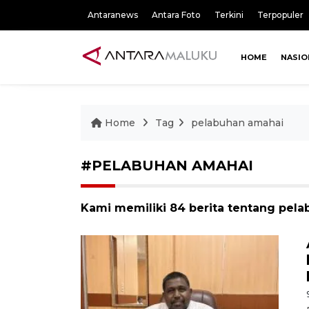
Antaranews
Antara Foto
Terkini
Terpopuler
HOME
NASIO
Home
Tag
pelabuhan amahai
#PELABUHAN AMAHAI
Kami memiliki 84 berita tentang pel