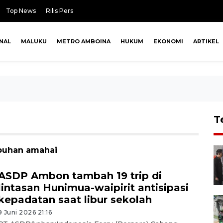
Top News
Rilis Pers
NAL
MALUKU
METRO AMBOINA
HUKUM
EKONOMI
ARTIKEL
T
abuhan amahai
ASDP Ambon tambah 19 trip di
lintasan Hunimua-waipirit antisipasi
kepadatan saat libur sekolah
9 Juni 2026 21:16