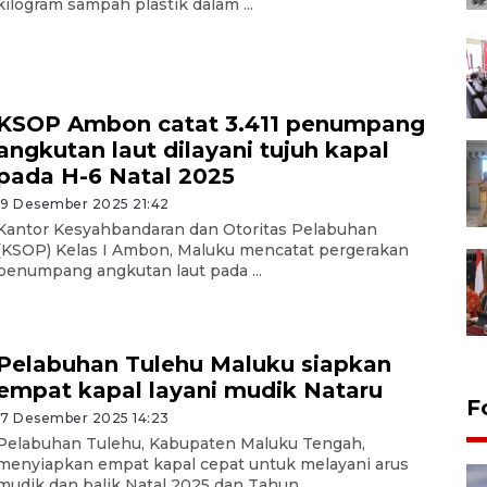
kilogram sampah plastik dalam ...
KSOP Ambon catat 3.411 penumpang
angkutan laut dilayani tujuh kapal
pada H-6 Natal 2025
19 Desember 2025 21:42
Kantor Kesyahbandaran dan Otoritas Pelabuhan
(KSOP) Kelas I Ambon, Maluku mencatat pergerakan
penumpang angkutan laut pada ...
Pelabuhan Tulehu Maluku siapkan
empat kapal layani mudik Nataru
F
17 Desember 2025 14:23
Pelabuhan Tulehu, Kabupaten Maluku Tengah,
menyiapkan empat kapal cepat untuk melayani arus
mudik dan balik Natal 2025 dan Tahun ...