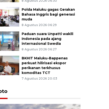
8 Agustus 2026 06:30
Polda Maluku gagas Gerakan
Bahasa Inggris bagi generasi
muda
8 Agustus 2026 06:29
Paduan suara Unpatti wakili
Indonesia pada ajang
internasional Swedia
8 Agustus 2026 06:27
BKHIT Maluku-Bappenas
perkuat hilirisasi ekspor
perikanan terkhusus
komoditas TCT
7 Agustus 2026 20:03
Euforia s
oto
Ternate
4 Juli 2026 11:1