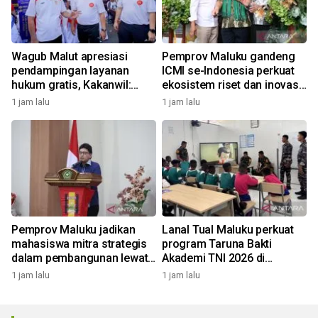
Wagub Malut apresiasi
Pemprov Maluku gandeng
pendampingan layanan
ICMI se-Indonesia perkuat
hukum gratis, Kakanwil:
ekosistem riset dan inovasi
Pencatatan Hak Cipta Musik
daerah
1 jam lalu
1 jam lalu
kini Rp0
Pemprov Maluku jadikan
Lanal Tual Maluku perkuat
mahasiswa mitra strategis
program Taruna Bakti
dalam pembangunan lewat
Akademi TNI 2026 di
gagasan konstruktif
Sekolah Rakyat
1 jam lalu
1 jam lalu