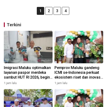
1
2
3
4
Terkini
Imigrasi Maluku optimalkan
Pemprov Maluku gandeng
layanan paspor merdeka
ICMI se-Indonesia perkuat
sambut HUT RI 2026, begini
ekosistem riset dan inovasi
kata Kakanwil
daerah
1 jam lalu
1 jam lalu