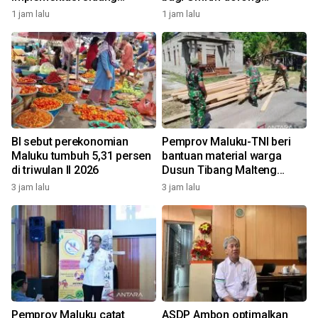
elektronik dukung
pertumbuhan ekonomi
1 jam lalu
1 jam lalu
transformasi digital
BI sebut perekonomian
Pemprov Maluku-TNI beri
Maluku tumbuh 5,31 persen
bantuan material warga
di triwulan II 2026
Dusun Tibang Malteng
percepat rehabilitasi
3 jam lalu
3 jam lalu
pemukiman
Pemprov Maluku catat
ASDP Ambon optimalkan