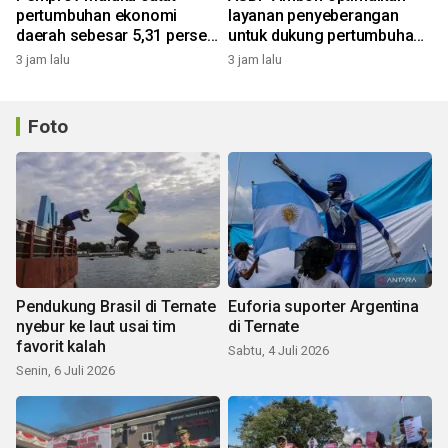
pertumbuhan ekonomi
layanan penyeberangan
daerah sebesar 5,31 persen
untuk dukung pertumbuhan
yoy triwulan II 2026
ekonomi dan pariwisata
3 jam lalu
3 jam lalu
Foto
Pendukung Brasil di Ternate
Euforia suporter Argentina
nyebur ke laut usai tim
di Ternate
favorit kalah
Sabtu, 4 Juli 2026
Senin, 6 Juli 2026