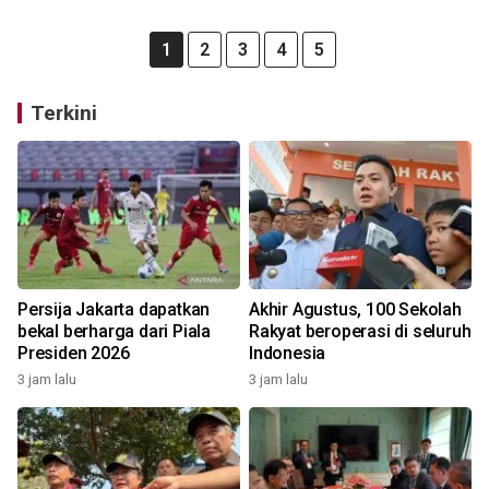
1
2
3
4
5
Terkini
Persija Jakarta dapatkan
Akhir Agustus, 100 Sekolah
bekal berharga dari Piala
Rakyat beroperasi di seluruh
Presiden 2026
Indonesia
3 jam lalu
3 jam lalu