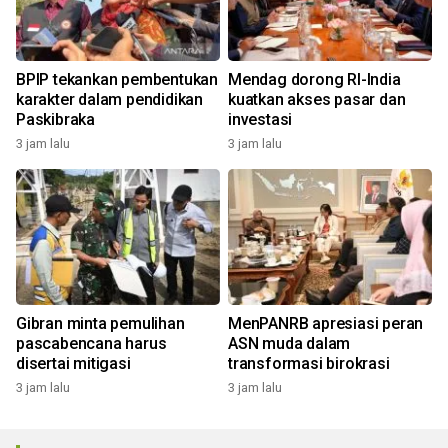
BPIP tekankan pembentukan
Mendag dorong RI-India
karakter dalam pendidikan
kuatkan akses pasar dan
Paskibraka
investasi
3 jam lalu
3 jam lalu
Gibran minta pemulihan
MenPANRB apresiasi peran
pascabencana harus
ASN muda dalam
disertai mitigasi
transformasi birokrasi
3 jam lalu
3 jam lalu