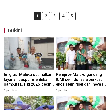
1
2
3
4
5
Terkini
Imigrasi Maluku optimalkan
Pemprov Maluku gandeng
layanan paspor merdeka
ICMI se-Indonesia perkuat
sambut HUT RI 2026, begini
ekosistem riset dan inovasi
kata Kakanwil
daerah
1 jam lalu
1 jam lalu