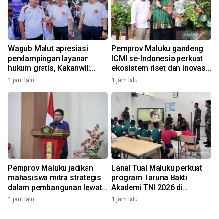
Wagub Malut apresiasi
Pemprov Maluku gandeng
pendampingan layanan
ICMI se-Indonesia perkuat
hukum gratis, Kakanwil:
ekosistem riset dan inovasi
Pencatatan Hak Cipta Musik
daerah
1 jam lalu
1 jam lalu
kini Rp0
Pemprov Maluku jadikan
Lanal Tual Maluku perkuat
mahasiswa mitra strategis
program Taruna Bakti
dalam pembangunan lewat
Akademi TNI 2026 di
gagasan konstruktif
Sekolah Rakyat
1 jam lalu
1 jam lalu