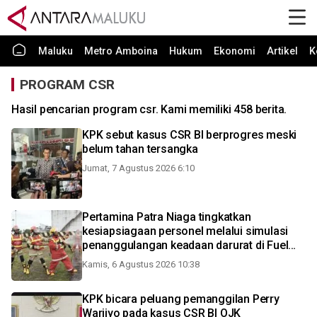
Maluku
Metro Amboina
Hukum
Ekonomi
Artikel
K
PROGRAM CSR
Hasil pencarian program csr. Kami memiliki 458 berita.
KPK sebut kasus CSR BI berprogres meski
belum tahan tersangka
Jumat, 7 Agustus 2026 6:10
Pertamina Patra Niaga tingkatkan
kesiapsiagaan personel melalui simulasi
penanggulangan keadaan darurat di Fuel
Terminal Biak
Kamis, 6 Agustus 2026 10:38
KPK bicara peluang pemanggilan Perry
Warjiyo pada kasus CSR BI OJK