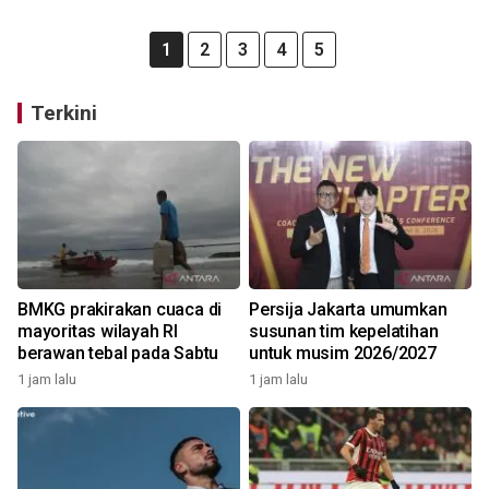
1
2
3
4
5
Terkini
BMKG prakirakan cuaca di
Persija Jakarta umumkan
mayoritas wilayah RI
susunan tim kepelatihan
berawan tebal pada Sabtu
untuk musim 2026/2027
1 jam lalu
1 jam lalu