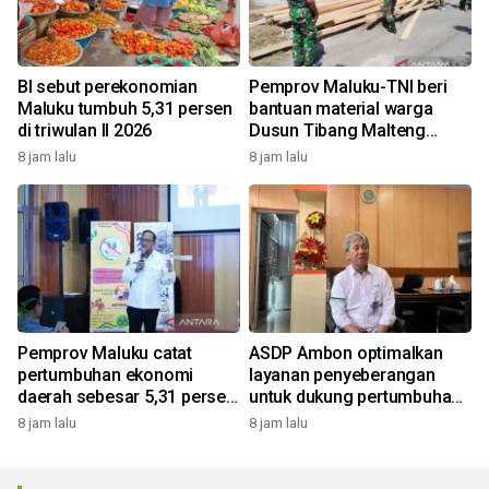
BI sebut perekonomian
Pemprov Maluku-TNI beri
Maluku tumbuh 5,31 persen
bantuan material warga
di triwulan II 2026
Dusun Tibang Malteng
percepat rehabilitasi
8 jam lalu
8 jam lalu
pemukiman
Pemprov Maluku catat
ASDP Ambon optimalkan
pertumbuhan ekonomi
layanan penyeberangan
daerah sebesar 5,31 persen
untuk dukung pertumbuhan
yoy triwulan II 2026
ekonomi dan pariwisata
8 jam lalu
8 jam lalu