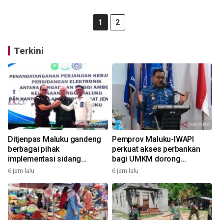
1
2
Terkini
Ditjenpas Maluku gandeng
Pemprov Maluku-IWAPI
berbagai pihak
perkuat akses perbankan
implementasi sidang
bagi UMKM dorong
elektronik dukung
pertumbuhan ekonomi
6 jam lalu
6 jam lalu
transformasi digital