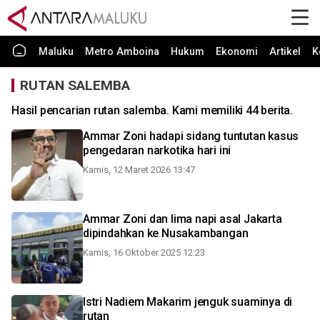
Maluku
Metro Amboina
Hukum
Ekonomi
Artikel
K
RUTAN SALEMBA
Hasil pencarian rutan salemba. Kami memiliki 44 berita.
Ammar Zoni hadapi sidang tuntutan kasus
pengedaran narkotika hari ini
Kamis, 12 Maret 2026 13:47
Ammar Zoni dan lima napi asal Jakarta
dipindahkan ke Nusakambangan
Kamis, 16 Oktober 2025 12:23
Istri Nadiem Makarim jenguk suaminya di
rutan