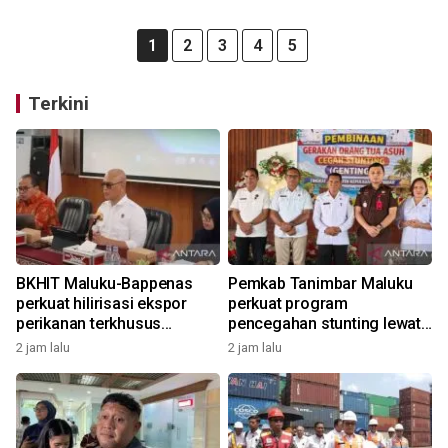
1
2
3
4
5
Terkini
BKHIT Maluku-Bappenas
Pemkab Tanimbar Maluku
perkuat hilirisasi ekspor
perkuat program
perikanan terkhusus
pencegahan stunting lewat
komoditas TCT
Genting 2026
2 jam lalu
2 jam lalu