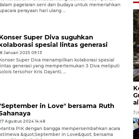
dalam pagelaran seni dan budaya untuk memeriahkan
upacara perayaan hari ulang ...
Konser Super Diva suguhkan
kolaborasi spesial lintas generasi
18 Januari 2025 09:13
Konser Super Diva menampilkan kolaborasi spesial
lintas generasi yang mempertemukan 3 Diva meliputi
solois tersohor Kris Dayanti, ...
K
G
a
"September in Love" bersama Ruth
Sahanaya
3 j
27 Agustus 2024 14:48
Mantra PIK dengan bangga mempersembahkan acara
istimewa &quot;September in Love&quot; bersama