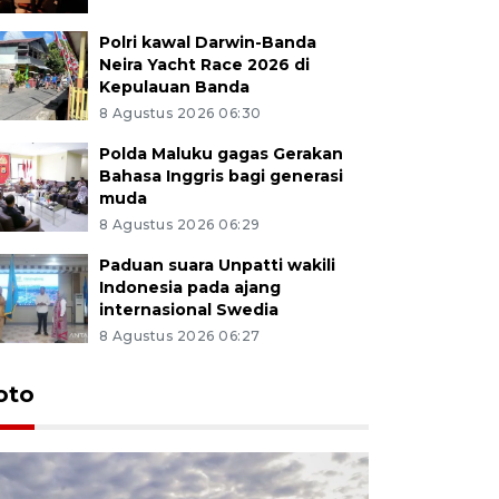
Polri kawal Darwin-Banda
Neira Yacht Race 2026 di
Kepulauan Banda
8 Agustus 2026 06:30
Polda Maluku gagas Gerakan
Bahasa Inggris bagi generasi
muda
8 Agustus 2026 06:29
Paduan suara Unpatti wakili
Indonesia pada ajang
internasional Swedia
8 Agustus 2026 06:27
Euforia s
oto
Ternate
4 Juli 2026 11:1