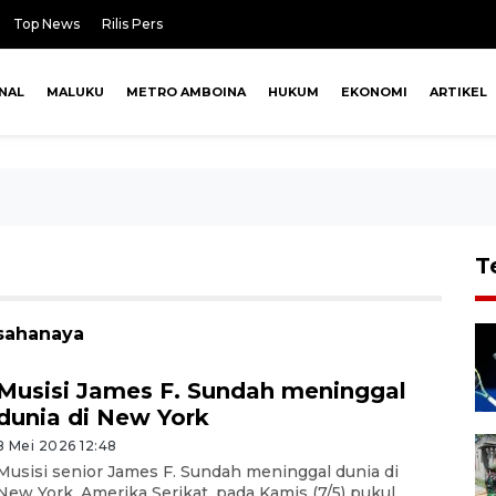
Top News
Rilis Pers
NAL
MALUKU
METRO AMBOINA
HUKUM
EKONOMI
ARTIKEL
T
 sahanaya
Musisi James F. Sundah meninggal
dunia di New York
8 Mei 2026 12:48
Musisi senior James F. Sundah meninggal dunia di
New York, Amerika Serikat, pada Kamis (7/5) pukul