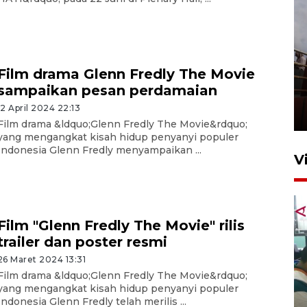
Film drama Glenn Fredly The Movie
Unjuk rasa protes penataan
sampaikan pesan perdamaian
Pasar Higienis
12 April 2024 22:13
5 Mei 2026 05:32
Film drama &ldquo;Glenn Fredly The Movie&rdquo;
yang mengangkat kisah hidup penyanyi populer
Indonesia Glenn Fredly menyampaikan ...
V
Film "Glenn Fredly The Movie" rilis
trailer dan poster resmi
26 Maret 2024 13:31
Film drama &ldquo;Glenn Fredly The Movie&rdquo;
Ambon ajak semua pihak buka
yang mengangkat kisah hidup penyanyi populer
ruang pada anak di lembaga
Indonesia Glenn Fredly telah merilis ...