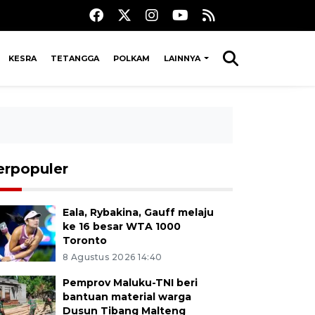
KESRA
TETANGGA
POLKAM
LAINNYA
erpopuler
Eala, Rybakina, Gauff melaju
ke 16 besar WTA 1000
Toronto
8 Agustus 2026 14:40
Pemprov Maluku-TNI beri
bantuan material warga
Dusun Tibang Malteng