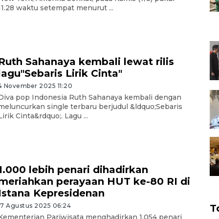
11.28 waktu setempat menurut ...
Ruth Sahanaya kembali lewat rilis
lagu"Sebaris Lirik Cinta"
4 November 2025 11:20
Diva pop Indonesia Ruth Sahanaya kembali dengan
meluncurkan single terbaru berjudul &ldquo;Sebaris
Lirik Cinta&rdquo;. Lagu ...
1.000 lebih penari dihadirkan
meriahkan perayaan HUT ke-80 RI di
Istana Kepresidenan
17 Agustus 2025 06:24
T
Kementerian Pariwisata menghadirkan 1.054 penari