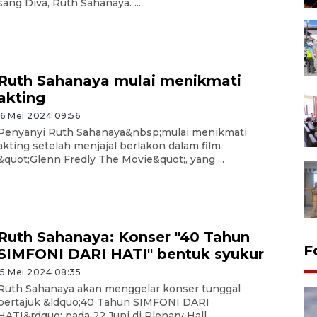
sang Diva, Ruth Sahanaya. ...
Ruth Sahanaya mulai menikmati
akting
16 Mei 2024 09:56
Penyanyi Ruth Sahanaya&nbsp;mulai menikmati
akting setelah menjajal berlakon dalam film
&quot;Glenn Fredly The Movie&quot;, yang ...
Ruth Sahanaya: Konser "40 Tahun
F
SIMFONI DARI HATI" bentuk syukur
15 Mei 2024 08:35
Ruth Sahanaya akan menggelar konser tunggal
bertajuk &ldquo;40 Tahun SIMFONI DARI
HATI&rdquo; pada 22 Juni di Plenary Hall, ...