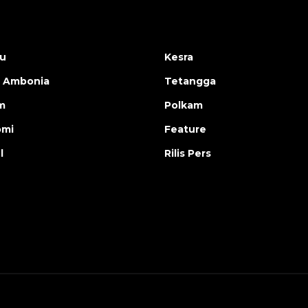
u
Kesra
 Ambonia
Tetangga
m
Polkam
omi
Feature
l
Rilis Pers