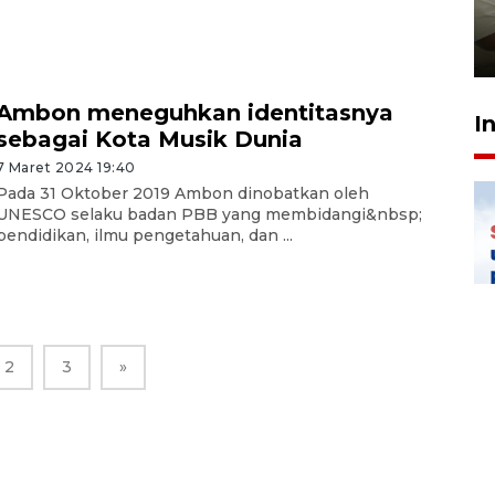
pembinaan
23 Juli 2026 14:28
Ambon meneguhkan identitasnya
I
sebagai Kota Musik Dunia
7 Maret 2024 19:40
Pada 31 Oktober 2019 Ambon dinobatkan oleh
UNESCO selaku badan PBB yang membidangi&nbsp;
pendidikan, ilmu pengetahuan, dan ...
2
3
»