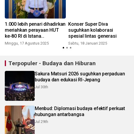
l
1.000 lebih penari dihadirkan
Konser Super Diva
meriahkan perayaan HUT
suguhkan kolaborasi
ke-80 RI di Istana
spesial lintas generasi
Kepresidenan
Minggu, 17 Agustus 2025
Sabtu, 18 Januari 2025
J
Terpopuler - Budaya dan Hiburan
Sakura Matsuri 2026 suguhkan perpaduan
budaya dan edukasi RI-Jepang
Jul 30th
Menbud: Diplomasi budaya efektif perkuat
hubungan antarbangsa
Jul 29th