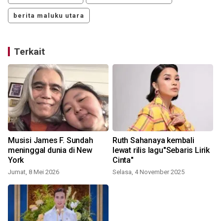
berita maluku utara
Terkait
Musisi James F. Sundah
Ruth Sahanaya kembali
R
meninggal dunia di New
lewat rilis lagu"Sebaris Lirik
York
Cinta"
Jumat, 8 Mei 2026
Selasa, 4 November 2025