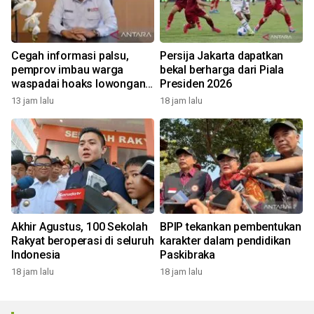
Cegah informasi palsu,
Persija Jakarta dapatkan
pemprov imbau warga
bekal berharga dari Piala
waspadai hoaks lowongan
Presiden 2026
kerja Blok Masela
13 jam lalu
18 jam lalu
Akhir Agustus, 100 Sekolah
BPIP tekankan pembentukan
Rakyat beroperasi di seluruh
karakter dalam pendidikan
Indonesia
Paskibraka
18 jam lalu
18 jam lalu