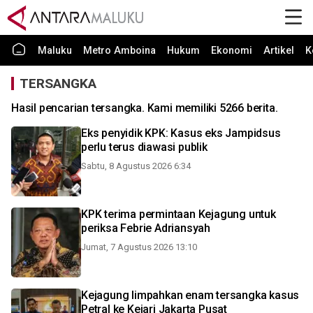
Maluku
Metro Amboina
Hukum
Ekonomi
Artikel
K
TERSANGKA
Hasil pencarian tersangka. Kami memiliki 5266 berita.
Eks penyidik KPK: Kasus eks Jampidsus
perlu terus diawasi publik
Sabtu, 8 Agustus 2026 6:34
KPK terima permintaan Kejagung untuk
periksa Febrie Adriansyah
Jumat, 7 Agustus 2026 13:10
Kejagung limpahkan enam tersangka kasus
Petral ke Kejari Jakarta Pusat