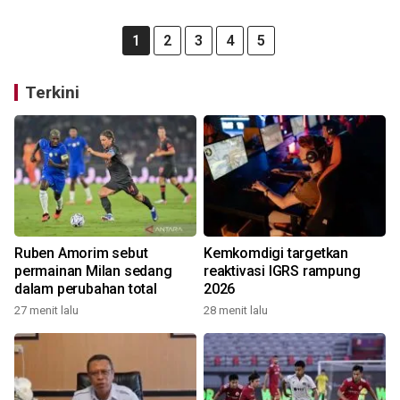
1
2
3
4
5
Terkini
Ruben Amorim sebut
Kemkomdigi targetkan
permainan Milan sedang
reaktivasi IGRS rampung
dalam perubahan total
2026
27 menit lalu
28 menit lalu