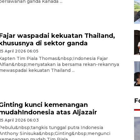
perlawanan ganda Kanada ...
Fajar waspadai kekuatan Thailand,
khususnya di sektor ganda
25 April 2026 06:05
Kapten Tim Piala Thomas&nbsp;Indonesia Fajar
Alfian&nbsp;menyatakan ia bersama rekan-rekannya
mewaspadai kekuatan Thailand ...
F
Ginting kunci kemenangan
mudahIndonesia atas Aljazair
25 April 2026 06:03
Pebulu&nbsp;tangkis tunggal putra Indonesia
Anthony Sinisuka&nbsp;Ginting&nbsp;mengunci
kemenangan mudah Tim Piala ...