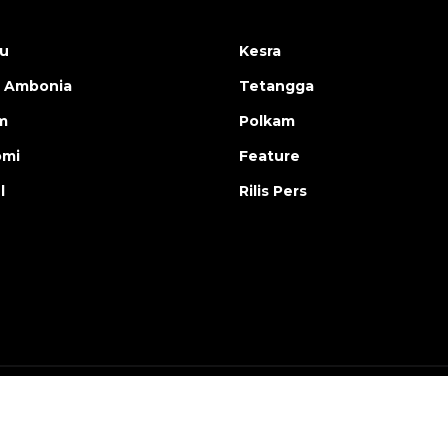
u
Kesra
 Ambonia
Tetangga
m
Polkam
omi
Feature
l
Rilis Pers