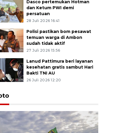
Dasco pertemukan Hotman
dan Ketum PWI demi
persatuan
28 Juli 2026 16:41
Polisi pastikan bom pesawat
temuan warga di Ambon
sudah tidak aktif
27 Juli 2026 15:56
Lanud Pattimura beri layanan
kesehatan gratis sambut Hari
Bakti TNI AU
26 Juli 2026 12:20
Euforia s
oto
Ternate
4 Juli 2026 11:1