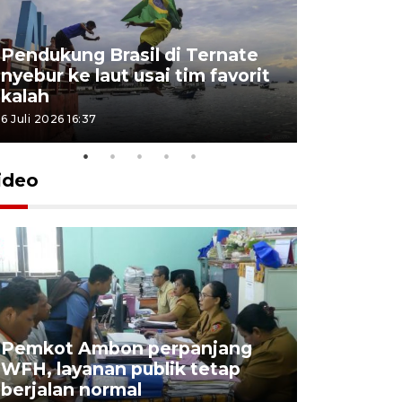
Pendukung Brasil di Ternate
nyebur ke laut usai tim favorit
kalah
6 Juli 2026 16:37
ideo
Pemkot Ambon perpanjang
WFH, layanan publik tetap
Pemkot 
berjalan normal
registrasi