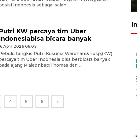
23 Juli 2026 14:28
posisi Indonesia sebagai salah ...
I
Putri KW percaya tim Uber
Indonesiabisa bicara banyak
16 April 2026 06:09
Pebulu tangkis Putri Kusuma Wardhani&nbsp;(KW)
percaya tim Uber Indonesia bisa berbicara banyak
pada ajang Piala&nbsp;Thomas dan ...
4
5
6
»