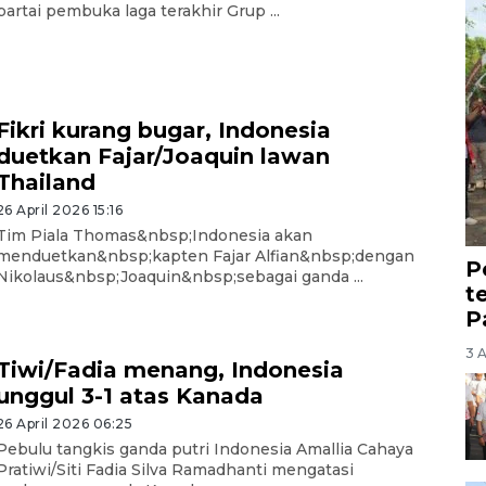
partai pembuka laga terakhir Grup ...
Fikri kurang bugar, Indonesia
duetkan Fajar/Joaquin lawan
Thailand
26 April 2026 15:16
Tim Piala Thomas&nbsp;Indonesia akan
menduetkan&nbsp;kapten Fajar Alfian&nbsp;dengan
P
Nikolaus&nbsp;Joaquin&nbsp;sebagai ganda ...
t
P
3 
Tiwi/Fadia menang, Indonesia
unggul 3-1 atas Kanada
26 April 2026 06:25
Pebulu tangkis ganda putri Indonesia Amallia Cahaya
Pratiwi/Siti Fadia Silva Ramadhanti mengatasi