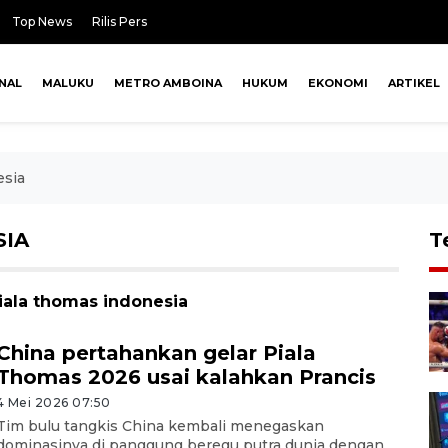
Top News
Rilis Pers
NAL
MALUKU
METRO AMBOINA
HUKUM
EKONOMI
ARTIKEL
esia
SIA
T
piala thomas indonesia
China pertahankan gelar Piala
Thomas 2026 usai kalahkan Prancis
4 Mei 2026 07:50
Tim bulu tangkis China kembali menegaskan
dominasinya di panggung beregu putra dunia dengan