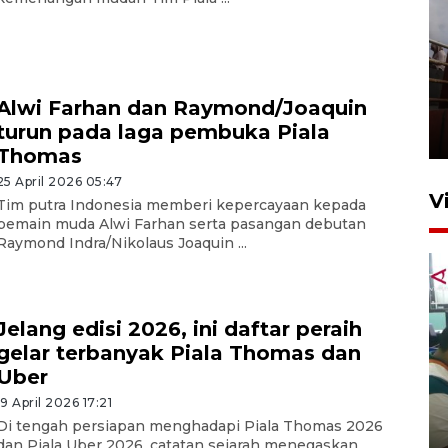
Unjuk rasa protes penataan
Pasar Higienis
Alwi Farhan dan Raymond/Joaquin
turun pada laga pembuka Piala
5 Mei 2026 05:32
Thomas
25 April 2026 05:47
V
Tim putra Indonesia memberi kepercayaan kepada
pemain muda Alwi Farhan serta pasangan debutan
Raymond Indra/Nikolaus Joaquin ...
Jelang edisi 2026, ini daftar peraih
gelar terbanyak Piala Thomas dan
Uber
Ambon ajak semua pihak buka
19 April 2026 17:21
ruang pada anak di lembaga
Di tengah persiapan menghadapi Piala Thomas 2026
pembinaan
dan Piala Uber 2026, catatan sejarah menegaskan