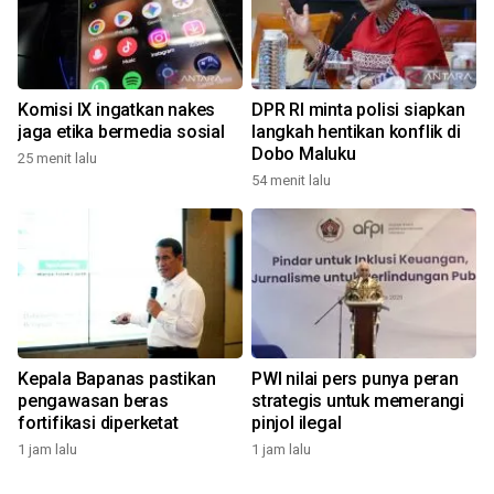
Komisi IX ingatkan nakes
DPR RI minta polisi siapkan
jaga etika bermedia sosial
langkah hentikan konflik di
Dobo Maluku
25 menit lalu
54 menit lalu
Kepala Bapanas pastikan
PWI nilai pers punya peran
pengawasan beras
strategis untuk memerangi
fortifikasi diperketat
pinjol ilegal
1 jam lalu
1 jam lalu