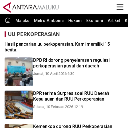
Maluku
Metro Amboina
Hukum
Ekonomi
Artikel
K
UU PERKOPERASIAN
Hasil pencarian uu perkoperasian. Kami memiliki 15
berita.
DPD RI dorong penyelarasan regulasi
perkoperasian pusat dan daerah
Jumat, 10 April 2026 6:30
DPR terima Surpres soal RUU Daerah
Kepulauan dan RUU Perkoperasian
Selasa, 10 Februari 2026 12:19
Kemenkop dorong RUU Perkoperasian