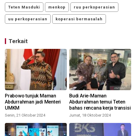
Teten Masduki
menkop
ruu perkoperasian
uu perkoperasian
koperasi bermasalah
Terkait
Prabowo tunjuk Maman
Budi Arie-Maman
L
n
Abdurrahman jadi Menteri
Abdurrahman temui Teten
UMKM
bahas rencana kerja transisi
Senin, 21 Oktober 2024
Jumat, 18 Oktober 2024