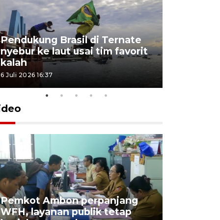
Pendukung Brasil di Ternate
nyebur ke laut usai tim favorit
kalah
6 Juli 2026 16:37
ideo
Pemkot Ambon perpanjang
WFH, layanan publik tetap
Pemkot 