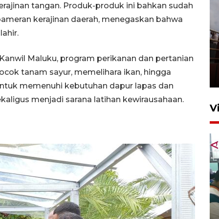
rajinan tangan. Produk-produk ini bahkan sudah
pameran kerajinan daerah, menegaskan bahwa
lahir.
Unjuk rasa protes penataan
Kanwil Maluku, program perikanan dan pertanian
Pasar Higienis
cocok tanam sayur, memelihara ikan, hingga
5 Mei 2026 05:32
untuk memenuhi kebutuhan dapur lapas dan
ekaligus menjadi sarana latihan kewirausahaan.
V
Ambon ajak semua pihak buka
ruang pada anak di lembaga