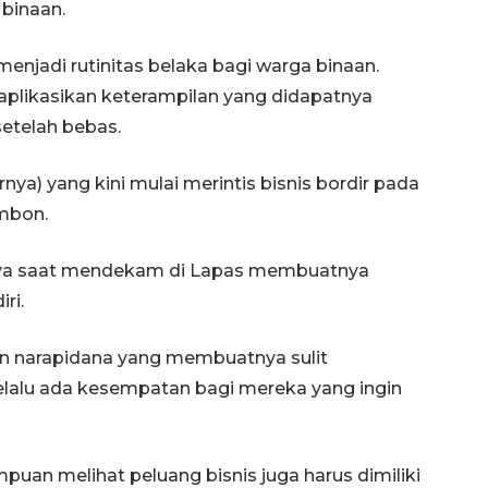
binaan.
menjadi rutinitas belaka bagi warga binaan.
likasikan keterampilan yang didapatnya
setelah bebas.
a) yang kini mulai merintis bisnis bordir pada
Ambon.
hnya saat mendekam di Lapas membuatnya
Ekspedisi Rupiah Berdaulat
ri.
2026 sambangi Papua
2026-08-06 13:15:00
an narapidana yang membuatnya sulit
lalu ada kesempatan bagi mereka yang ingin
puan melihat peluang bisnis juga harus dimiliki