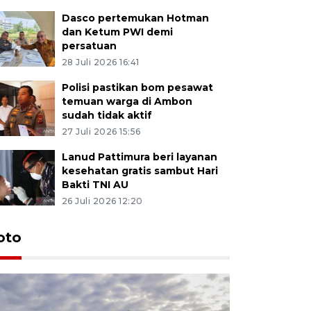
Dasco pertemukan Hotman
dan Ketum PWI demi
persatuan
28 Juli 2026 16:41
Polisi pastikan bom pesawat
temuan warga di Ambon
sudah tidak aktif
27 Juli 2026 15:56
Lanud Pattimura beri layanan
kesehatan gratis sambut Hari
Bakti TNI AU
26 Juli 2026 12:20
Euforia s
oto
Ternate
4 Juli 2026 11:1