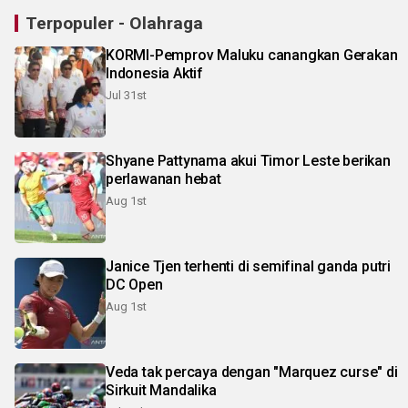
Terpopuler - Olahraga
KORMI-Pemprov Maluku canangkan Gerakan
Indonesia Aktif
Jul 31st
Shyane Pattynama akui Timor Leste berikan
perlawanan hebat
Aug 1st
Janice Tjen terhenti di semifinal ganda putri
DC Open
Aug 1st
Veda tak percaya dengan "Marquez curse" di
Sirkuit Mandalika