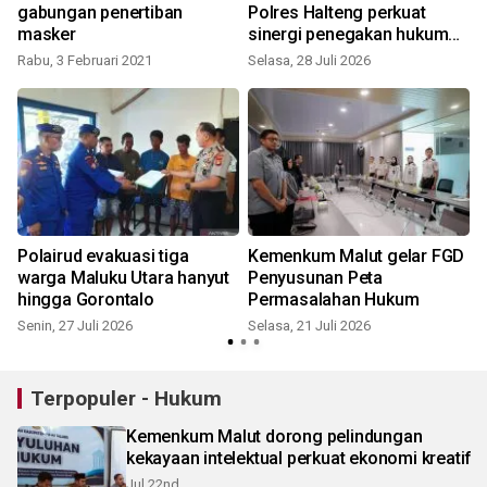
gabungan penertiban
Polres Halteng perkuat
masker
sinergi penegakan hukum
kekayaan intelektual
Rabu, 3 Februari 2021
Selasa, 28 Juli 2026
K
Polairud evakuasi tiga
Kemenkum Malut gelar FGD
warga Maluku Utara hanyut
Penyusunan Peta
hingga Gorontalo
Permasalahan Hukum
Senin, 27 Juli 2026
Selasa, 21 Juli 2026
K
Terpopuler - Hukum
Kemenkum Malut dorong pelindungan
kekayaan intelektual perkuat ekonomi kreatif
Jul 22nd