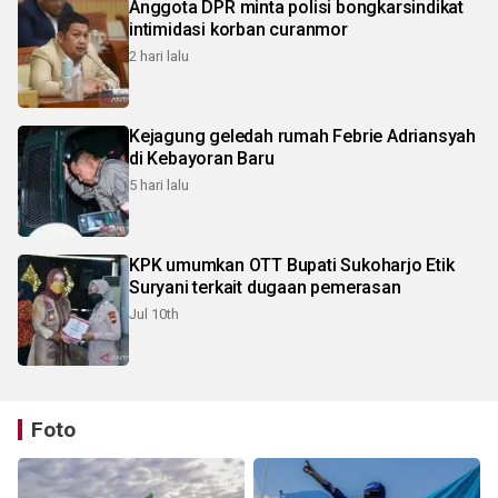
Anggota DPR minta polisi bongkarsindikat
intimidasi korban curanmor
2 hari lalu
Kejagung geledah rumah Febrie Adriansyah
di Kebayoran Baru
5 hari lalu
KPK umumkan OTT Bupati Sukoharjo Etik
Suryani terkait dugaan pemerasan
Jul 10th
Foto