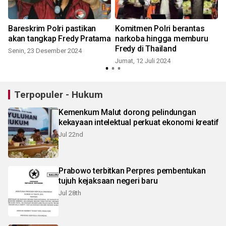
Bareskrim Polri pastikan
Komitmen Polri berantas
t
akan tangkap Fredy Pratama
narkoba hingga memburu
e
Fredy di Thailand
Senin, 23 Desember 2024
Jumat, 12 Juli 2024
J
Terpopuler - Hukum
Kemenkum Malut dorong pelindungan
kekayaan intelektual perkuat ekonomi kreatif
Jul 22nd
Prabowo terbitkan Perpres pembentukan
tujuh kejaksaan negeri baru
Jul 28th