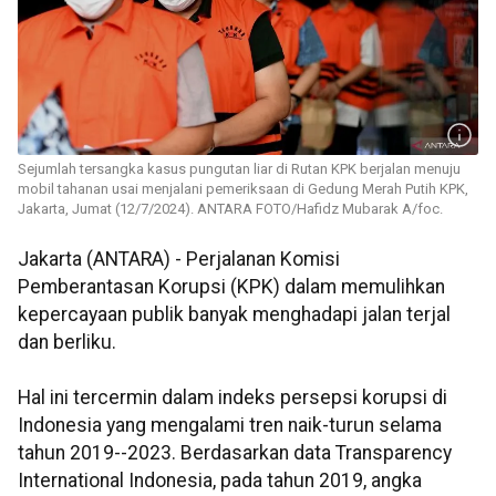
Sejumlah tersangka kasus pungutan liar di Rutan KPK berjalan menuju
mobil tahanan usai menjalani pemeriksaan di Gedung Merah Putih KPK,
Jakarta, Jumat (12/7/2024). ANTARA FOTO/Hafidz Mubarak A/foc.
Jakarta (ANTARA) - Perjalanan Komisi
Pemberantasan Korupsi (KPK) dalam memulihkan
kepercayaan publik banyak menghadapi jalan terjal
dan berliku.
Hal ini tercermin dalam indeks persepsi korupsi di
Indonesia yang mengalami tren naik-turun selama
tahun 2019--2023. Berdasarkan data Transparency
International Indonesia, pada tahun 2019, angka