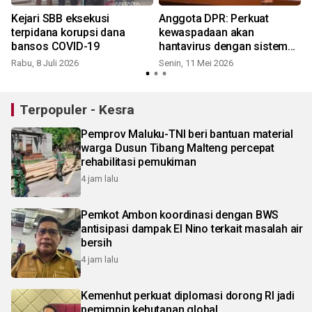
Kejari SBB eksekusi
Anggota DPR: Perkuat
terpidana korupsi dana
kewaspadaan akan
bansos COVID-19
hantavirus dengan sistem
terpadu
Rabu, 8 Juli 2026
Senin, 11 Mei 2026
K
Terpopuler - Kesra
Pemprov Maluku-TNI beri bantuan material
warga Dusun Tibang Malteng percepat
rehabilitasi pemukiman
4 jam lalu
Pemkot Ambon koordinasi dengan BWS
antisipasi dampak El Nino terkait masalah air
bersih
4 jam lalu
Kemenhut perkuat diplomasi dorong RI jadi
pemimpin kehutanan global