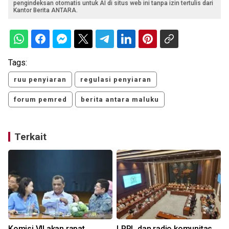
pengindeksan otomatis untuk AI di situs web ini tanpa izin tertulis dari
Kantor Berita ANTARA.
Tags:
ruu penyiaran
regulasi penyiaran
forum pemred
berita antara maluku
Terkait
Komisi VII akan rapat
LPPL dan radio komunitas
S