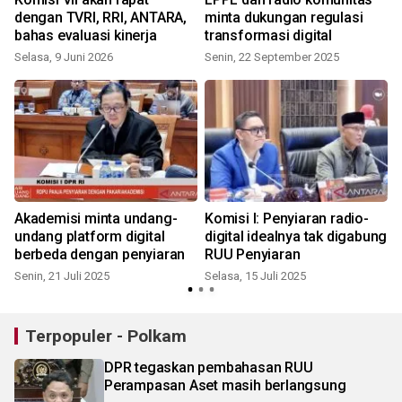
dengan TVRI, RRI, ANTARA,
minta dukungan regulasi
bahas evaluasi kinerja
transformasi digital
Selasa, 9 Juni 2026
Senin, 22 September 2025
Akademisi minta undang-
Komisi I: Penyiaran radio-
K
undang platform digital
digital idealnya tak digabung
berbeda dengan penyiaran
RUU Penyiaran
Senin, 21 Juli 2025
Selasa, 15 Juli 2025
S
Terpopuler - Polkam
DPR tegaskan pembahasan RUU
Perampasan Aset masih berlangsung