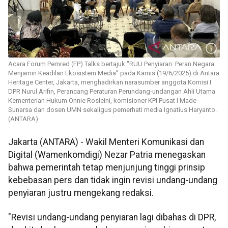
Acara Forum Pemred (FP) Talks bertajuk "RUU Penyiaran: Peran Negara
Menjamin Keadilan Ekosistem Media” pada Kamis (19/6/2025) di Antara
Heritage Center, Jakarta, menghadirkan narasumber anggota Komisi I
DPR Nurul Arifin, Perancang Peraturan Perundang-undangan Ahli Utama
Kementerian Hukum Onnie Rosleini, komisioner KPI Pusat I Made
Sunarsa dan dosen UMN sekaligus pemerhati media Ignatius Haryanto.
(ANTARA)
Jakarta (ANTARA) - Wakil Menteri Komunikasi dan
Digital (Wamenkomdigi) Nezar Patria menegaskan
bahwa pemerintah tetap menjunjung tinggi prinsip
kebebasan pers dan tidak ingin revisi undang-undang
penyiaran justru mengekang redaksi.
"Revisi undang-undang penyiaran lagi dibahas di DPR,