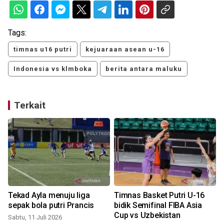
Tags:
timnas u16 putri
kejuaraan asean u-16
Indonesia vs klmboka
berita antara maluku
Terkait
Tekad Ayla menuju liga
Timnas Basket Putri U-16
T
sepak bola putri Prancis
bidik Semifinal FIBA Asia
Cup vs Uzbekistan
Sabtu, 11 Juli 2026