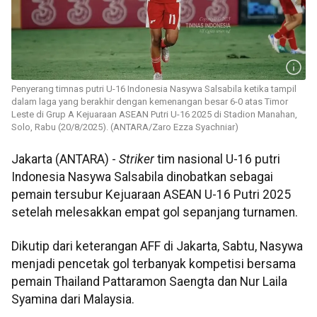
Penyerang timnas putri U-16 Indonesia Nasywa Salsabila ketika tampil
dalam laga yang berakhir dengan kemenangan besar 6-0 atas Timor
Leste di Grup A Kejuaraan ASEAN Putri U-16 2025 di Stadion Manahan,
Solo, Rabu (20/8/2025). (ANTARA/Zaro Ezza Syachniar)
Jakarta (ANTARA) -
Striker
tim nasional U-16 putri
Indonesia Nasywa Salsabila dinobatkan sebagai
pemain tersubur Kejuaraan ASEAN U-16 Putri 2025
setelah melesakkan empat gol sepanjang turnamen.
Dikutip dari keterangan AFF di Jakarta, Sabtu, Nasywa
menjadi pencetak gol terbanyak kompetisi bersama
pemain Thailand Pattaramon Saengta dan Nur Laila
Syamina dari Malaysia.