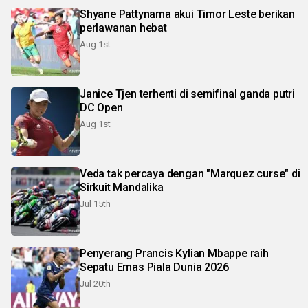
Shyane Pattynama akui Timor Leste berikan
perlawanan hebat
Aug 1st
Janice Tjen terhenti di semifinal ganda putri
DC Open
Aug 1st
Veda tak percaya dengan "Marquez curse" di
Sirkuit Mandalika
Jul 15th
Penyerang Prancis Kylian Mbappe raih
Sepatu Emas Piala Dunia 2026
Jul 20th