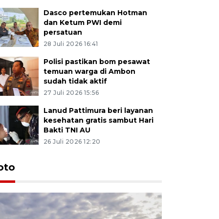
Dasco pertemukan Hotman
dan Ketum PWI demi
persatuan
28 Juli 2026 16:41
Polisi pastikan bom pesawat
temuan warga di Ambon
sudah tidak aktif
27 Juli 2026 15:56
Lanud Pattimura beri layanan
kesehatan gratis sambut Hari
Bakti TNI AU
26 Juli 2026 12:20
Euforia s
oto
Ternate
4 Juli 2026 11:1