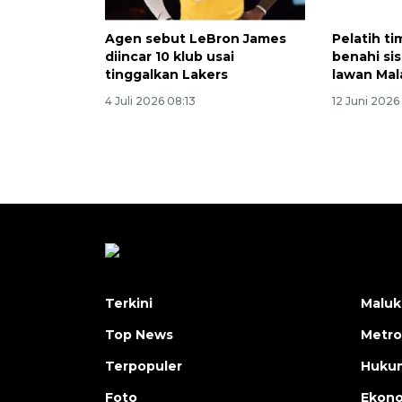
Agen sebut LeBron James
Pelatih ti
diincar 10 klub usai
benahi sis
tinggalkan Lakers
lawan Mal
4 Juli 2026 08:13
12 Juni 2026
Terkini
Maluk
Top News
Metro
Terpopuler
Huku
Foto
Ekon