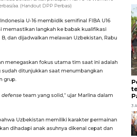
rbasi/aa. (Handout DPP Perbasi)
 Indonesia U-16 membidik semifinal FIBA U16
i memastikan langkah ke babak kualifikasi
up B, dan dijadwalkan melawan Uzbekistan, Rabu
wan menegaskan fokus utama tim saat ini adalah
g sudah ditunjukkan saat menumbangkan
n grup.
P
t
P
h
defense
team yang solid,” ujar Marlina dalam
3 
bahwa Uzbekistan memiliki karakter permainan
kan dihadapi anak asuhnya dikenal cepat dan