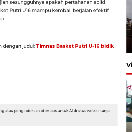
ujian sesungguhnya apakah pertahanan solid
et Putri U16 mampu kembali berjalan efektif
i.
Unjuk rasa protes penataan
Pasar Higienis
5 Mei 2026 05:32
m dengan judul:
Timnas Basket Putri U-16 bidik
V
g atau pengindeksan otomatis untuk AI di situs web ini tanpa
Ambon ajak semua pihak buka
ruang pada anak di lembaga