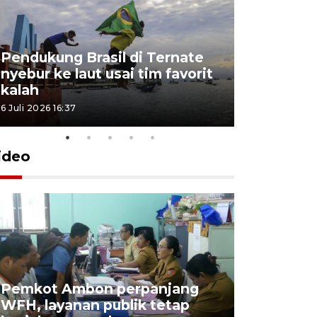
Pendukung Brasil di Ternate
nyebur ke laut usai tim favorit
kalah
6 Juli 2026 16:37
ideo
Pemkot Ambon perpanjang
WFH, layanan publik tetap
Pemkot 