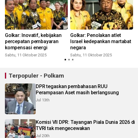
Golkar: Inovatif, kebijakan
Golkar: Penolakan atlet
K
percepatan pembayaran
Israel kedepankan martabat
kompensasi energi
negara
Sabtu, 11 Oktober 2025
Sabtu, 11 Oktober 2025
S
Terpopuler - Polkam
DPR tegaskan pembahasan RUU
Perampasan Aset masih berlangsung
Jul 13th
Komisi VII DPR: Tayangan Piala Dunia 2026 di
TVRI tak mengecewakan
Jul 20th