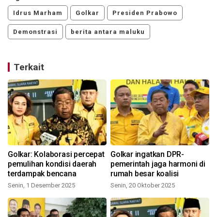
Idrus Marham
Golkar
Presiden Prabowo
Demonstrasi
berita antara maluku
Terkait
Golkar: Kolaborasi percepat
Golkar ingatkan DPR-
pemulihan kondisi daerah
pemerintah jaga harmoni di
me
terdampak bencana
rumah besar koalisi
Senin, 1 Desember 2025
Senin, 20 Oktober 2025