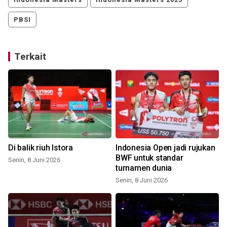
PBSI
Terkait
Di balik riuh Istora
Indonesia Open jadi rujukan
s
BWF untuk standar
Senin, 8 Juni 2026
turnamen dunia
Senin, 8 Juni 2026
S