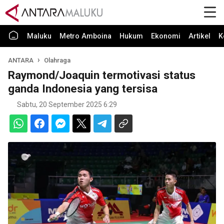
Maluku
Metro Amboina
Hukum
Ekonomi
Artikel
K
ANTARA
Olahraga
Raymond/Joaquin termotivasi status
ganda Indonesia yang tersisa
Sabtu, 20 September 2025 6:29