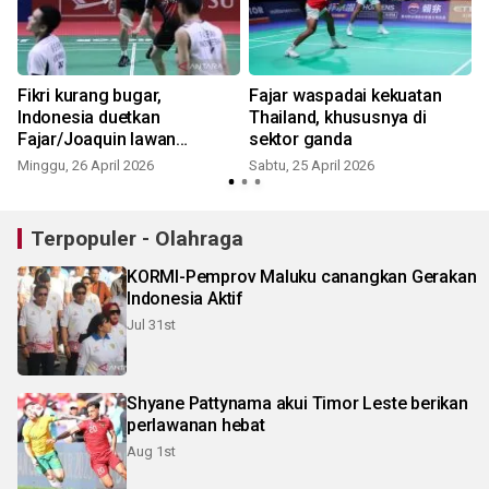
Fikri kurang bugar,
Fajar waspadai kekuatan
Indonesia duetkan
Thailand, khususnya di
Fajar/Joaquin lawan
sektor ganda
Thailand
Minggu, 26 April 2026
Sabtu, 25 April 2026
S
Terpopuler - Olahraga
KORMI-Pemprov Maluku canangkan Gerakan
Indonesia Aktif
Jul 31st
Shyane Pattynama akui Timor Leste berikan
perlawanan hebat
Aug 1st