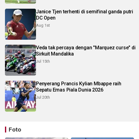
Janice Tjen terhenti di semifinal ganda putri
DC Open
Aug 1st
Veda tak percaya dengan "Marquez curse" di
Sirkuit Mandalika
Jul 15th
Penyerang Prancis Kylian Mbappe raih
Sepatu Emas Piala Dunia 2026
Jul 20th
Foto