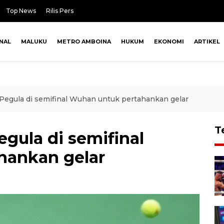
Top News
Rilis Pers
NAL
MALUKU
METRO AMBOINA
HUKUM
EKONOMI
ARTIKEL
Pegula di semifinal Wuhan untuk pertahankan gelar
T
gula di semifinal
hankan gelar