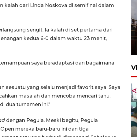
alah dari Linda Noskova di semifinal dalam
langsung sengit. Ia kalah di set pertama dari
Unjuk rasa protes penataan
Pasar Higienis
menangan kedua 6-0 dalam waktu 23 menit,
5 Mei 2026 05:32
n kemampuan saya beradaptasi dan bagaimana
V
n sesuatu yang selalu menjadi favorit saya. Saya
cahkan masalah dan mencoba mencari tahu,
i dua turnamen ini."
ead
dengan Pegula. Meski begitu, Pegula
Ambon ajak semua pihak buka
Open mereka baru-baru ini dan tiga
ruang pada anak di lembaga