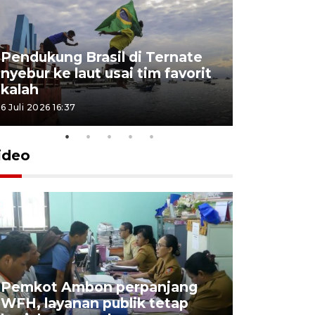
Pendukung Brasil di Ternate
nyebur ke laut usai tim favorit
kalah
6 Juli 2026 16:37
ideo
Pemkot Ambon perpanjang
WFH, layanan publik tetap
Pemkot 