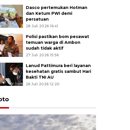
Dasco pertemukan Hotman
dan Ketum PWI demi
persatuan
28 Juli 2026 16:41
Polisi pastikan bom pesawat
temuan warga di Ambon
sudah tidak aktif
27 Juli 2026 15:56
Lanud Pattimura beri layanan
kesehatan gratis sambut Hari
Bakti TNI AU
26 Juli 2026 12:20
Euforia s
oto
Ternate
4 Juli 2026 11:1