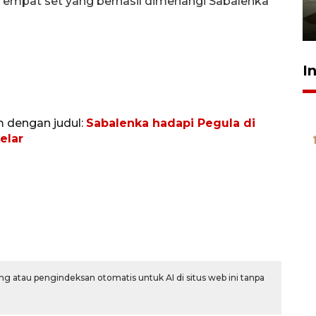
empat set yang berhasil dimenangi Sabalenka
pembinaan
23 Juli 2026 14:28
I
m dengan judul:
Sabalenka hadapi Pegula di
elar
g atau pengindeksan otomatis untuk AI di situs web ini tanpa