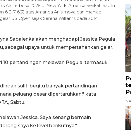
enis AS Terbuka 2025 di New York, Amerika Serikat, Sabtu
n 6-3, 7-6(3) atas Amanda Anisimova dan menjadi
elar US Open sejak Serena Williams pada 2014.
Aryna Sabalenka akan menghadapi Jessica Pegula
u, sebagai upaya untuk mempertahankan gelar.
i 10 pertandingan melawan Pegula, termasuk
P
t
ingan sulit, begitu banyak pertandingan
P
mana peluang besar dipertaruhkan," kata
3 
WTA, Sabtu.
melawan Jessica. Saya senang bermain
orong saya ke level berikutnya."