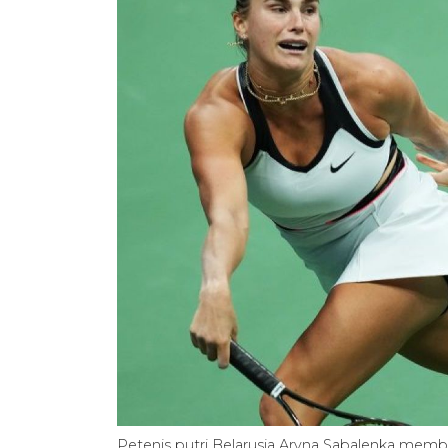
Petenis putri Belarusia Aryna Sabalenka memba