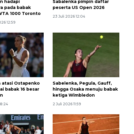
en hadapi
Sabalenka pimpin daftar
a pada babak
peserta US Open 2026
WTA 1000 Toronto
23 Juli 2026 12:04
026 12:59
 atasi Ostapenko
Sabelenka, Pegula, Gauff,
ai babak 16 besar
hingga Osaka menuju babak
on
ketiga Wimbledon
08:24
2 Juli 2026 11:59