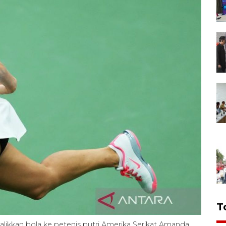
T
likkan bola ke petenis putri Amerika Serikat Amanda