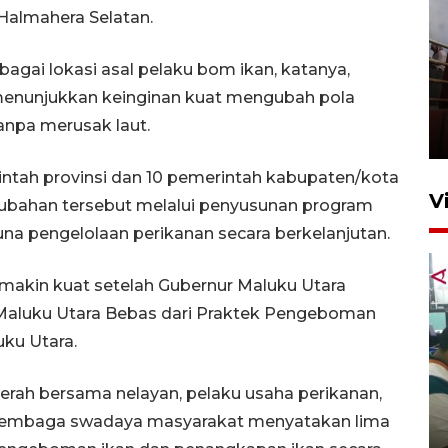
Halmahera Selatan.
agai lokasi asal pelaku bom ikan, katanya,
Unjuk rasa protes penataan
menunjukkan keinginan kuat mengubah pola
Pasar Higienis
anpa merusak laut.
5 Mei 2026 05:32
ntah provinsi dan 10 pemerintah kabupaten/kota
V
rubahan tersebut melalui penyusunan program
na pengelolaan perikanan secara berkelanjutan.
emakin kuat setelah Gubernur Maluku Utara
aluku Utara Bebas dari Praktek Pengeboman
ku Utara.
Ambon ajak semua pihak buka
erah bersama nelayan, pelaku usaha perikanan,
ruang pada anak di lembaga
 lembaga swadaya masyarakat menyatakan lima
pembinaan