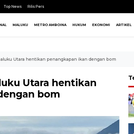
Top News
Rilis Pers
NAL
MALUKU
METRO AMBOINA
HUKUM
EKONOMI
ARTIKEL
aluku Utara hentikan penangkapan ikan dengan bom
T
uku Utara hentikan
 dengan bom