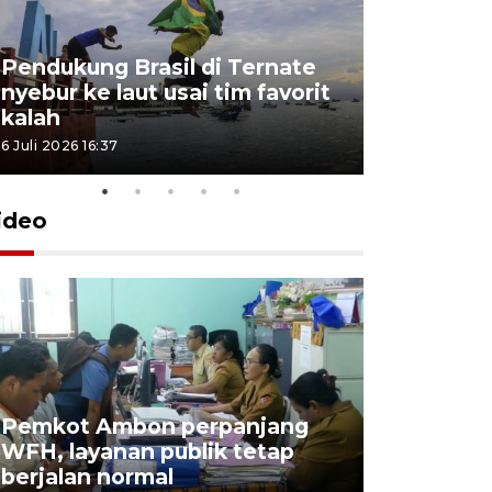
Pendukung Brasil di Ternate
nyebur ke laut usai tim favorit
kalah
6 Juli 2026 16:37
ideo
Pemkot Ambon perpanjang
WFH, layanan publik tetap
Pemkot 
berjalan normal
registrasi