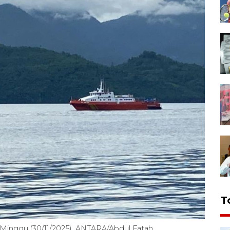
T
a, Minggu (30/11/2025). ANTARA/Abdul Fatah