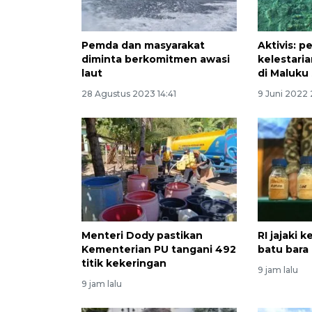
Pemda dan masyarakat
Aktivis: 
diminta berkomitmen awasi
kelestari
laut
di Maluku
28 Agustus 2023 14:41
9 Juni 2022
Menteri Dody pastikan
RI jajaki 
Kementerian PU tangani 492
batu bara
titik kekeringan
9 jam lalu
9 jam lalu