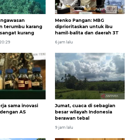
pengawasan
Menko Pangan: MBG
an terumbu karang
diprioritaskan untuk ibu
 sangat kurang
hamil-balita dan daerah 3T
 20:29
6 jam lalu
kerja sama inovasi
Jumat, cuaca di sebagian
 dengan AS
besar wilayah Indonesia
berawan tebal
9 jam lalu