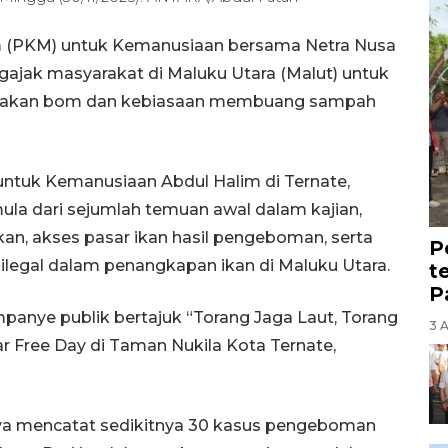
im (PKM) untuk Kemanusiaan bersama Netra Nusa
ajak masyarakat di Maluku Utara (Malut) untuk
nakan bom dan kebiasaan membuang sampah
 untuk Kemanusiaan Abdul Halim di Ternate,
la dari sejumlah temuan awal dalam kajian,
kan, akses pasar ikan hasil pengeboman, serta
P
ilegal dalam penangkapan ikan di Maluku Utara.
t
P
anye publik bertajuk “Torang Jaga Laut, Torang
3 
ar Free Day di Taman Nukila Kota Ternate,
ya mencatat sedikitnya 30 kasus pengeboman