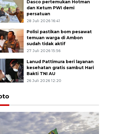
Dasco pertemukan Hotman
dan Ketum PWI demi
persatuan
28 Juli 2026 16:41
Polisi pastikan bom pesawat
temuan warga di Ambon
sudah tidak aktif
27 Juli 2026 15:56
Lanud Pattimura beri layanan
kesehatan gratis sambut Hari
Bakti TNI AU
26 Juli 2026 12:20
Euforia s
oto
Ternate
4 Juli 2026 11:1