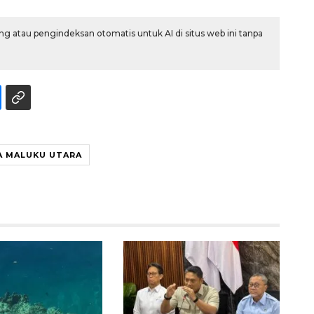
g atau pengindeksan otomatis untuk AI di situs web ini tanpa
A MALUKU UTARA
Ekonomi triwulan II-2026
tumbuh 5,29 persen
2026-08-06 18:45:00