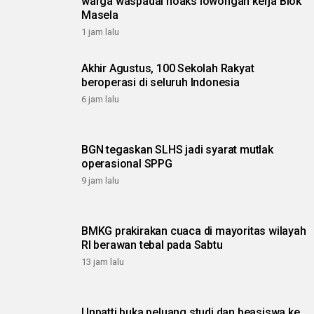
warga waspadai hoaks lowongan kerja Blok
Masela
1 jam lalu
Akhir Agustus, 100 Sekolah Rakyat
beroperasi di seluruh Indonesia
6 jam lalu
BGN tegaskan SLHS jadi syarat mutlak
operasional SPPG
9 jam lalu
BMKG prakirakan cuaca di mayoritas wilayah
RI berawan tebal pada Sabtu
13 jam lalu
Unpatti buka peluang studi dan beasiswa ke