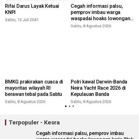
Rifai Darus Layak Ketuai
Cegah informasi palsu,
KNPI
pemprov imbau warga
waspadai hoaks lowongan
Sabtu, 13 Juli 2041
kerja Blok Masela
Sabtu, 8 Agustus 2026
BMKG prakirakan cuaca di
Polri kawal Darwin-Banda
mayoritas wilayah RI
Neira Yacht Race 2026 di
berawan tebal pada Sabtu
Kepulauan Banda
Sabtu, 8 Agustus 2026
Sabtu, 8 Agustus 2026
Terpopuler - Kesra
Cegah informasi palsu, pemprov imbau