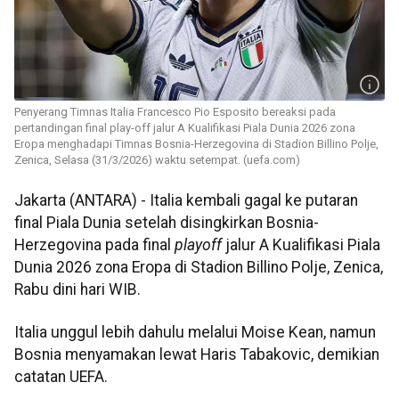
Penyerang Timnas Italia Francesco Pio Esposito bereaksi pada
pertandingan final play-off jalur A Kualifikasi Piala Dunia 2026 zona
Eropa menghadapi Timnas Bosnia-Herzegovina di Stadion Billino Polje,
Zenica, Selasa (31/3/2026) waktu setempat. (uefa.com)
Jakarta (ANTARA) - Italia kembali gagal ke putaran
final Piala Dunia setelah disingkirkan Bosnia-
Herzegovina pada final
playoff
jalur A Kualifikasi Piala
Dunia 2026 zona Eropa di Stadion Billino Polje, Zenica,
Rabu dini hari WIB.
Italia unggul lebih dahulu melalui Moise Kean, namun
Bosnia menyamakan lewat Haris Tabakovic, demikian
catatan UEFA.