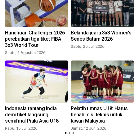
p
Hanchuan Challenger 2026
Belanda juara 3x3 Women's
perebutkan tiga tiket FIBA
Series Batam 2026
3x3 World Tour
Sabtu, 25 Juli 2026
Sabtu, 1 Agustus 2026
S
Indonesia tantang India
Pelatih timnas U18: Harus
demi tiket langsung
benahi sisi teknis untuk
semifinal Piala Asia U18
lawan Malaysia
Rabu, 15 Juli 2026
Jumat, 12 Juni 2026