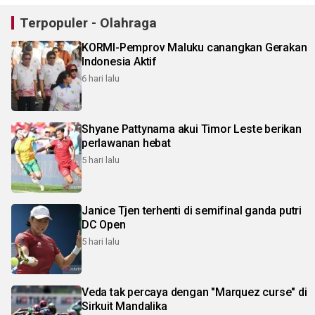
Terpopuler - Olahraga
KORMI-Pemprov Maluku canangkan Gerakan
Indonesia Aktif
6 hari lalu
Shyane Pattynama akui Timor Leste berikan
perlawanan hebat
5 hari lalu
Janice Tjen terhenti di semifinal ganda putri
DC Open
5 hari lalu
Veda tak percaya dengan "Marquez curse" di
Sirkuit Mandalika