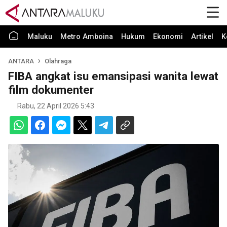
Maluku
Metro Amboina
Hukum
Ekonomi
Artikel
K
ANTARA
Olahraga
FIBA angkat isu emansipasi wanita lewat
film dokumenter
Rabu, 22 April 2026 5:43