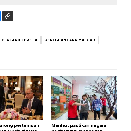
CELAKAAN KERETA
BERITA ANTARA MALUKU
160 ribu sambungan baru
jaringan gas 2026
2026-08-07 18:00:00
orong pertemuan
Menhut pastikan negara