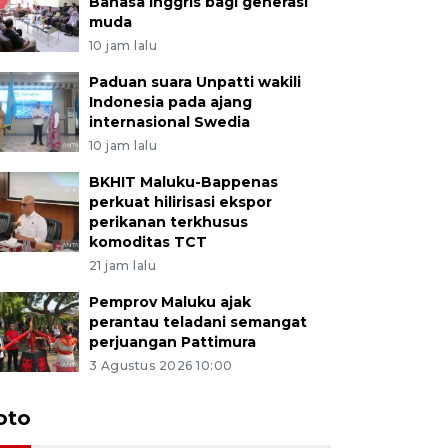
Bahasa Inggris bagi generasi
muda
10 jam lalu
Paduan suara Unpatti wakili
Indonesia pada ajang
internasional Swedia
10 jam lalu
BKHIT Maluku-Bappenas
perkuat hilirisasi ekspor
perikanan terkhusus
komoditas TCT
21 jam lalu
Pemprov Maluku ajak
perantau teladani semangat
perjuangan Pattimura
3 Agustus 2026 10:00
Euforia s
oto
Ternate