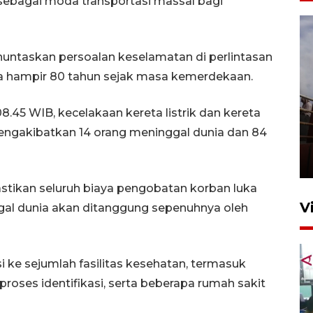
sebagai moda transportasi massal bagi
ntaskan persoalan keselamatan di perlintasan
ma hampir 80 tahun sejak masa kemerdekaan.
8.45 WIB, kecelakaan kereta listrik dan kereta
Unjuk rasa protes penataan
 mengakibatkan 14 orang meninggal dunia dan 84
Pasar Higienis
5 Mei 2026 05:32
stikan seluruh biaya pengobatan korban luka
V
al dunia akan ditanggung sepenuhnya oleh
si ke sejumlah fasilitas kesehatan, termasuk
proses identifikasi, serta beberapa rumah sakit