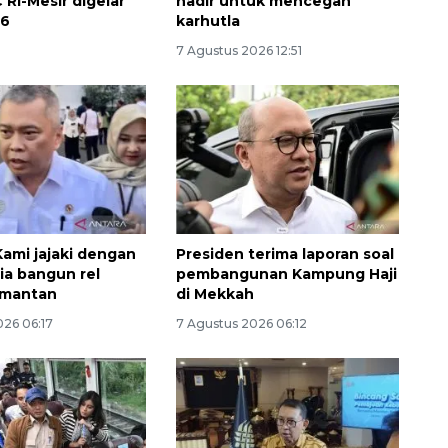
 RI-Mesir digelar
hadir untuk mencegah
26
karhutla
7 Agustus 2026 12:51
ami jajaki dengan
Presiden terima laporan soal
ia bangun rel
pembangunan Kampung Haji
imantan
di Mekkah
026 06:17
7 Agustus 2026 06:12