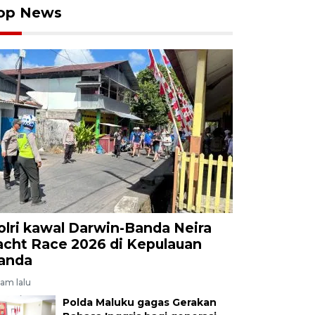
op News
olri kawal Darwin-Banda Neira
acht Race 2026 di Kepulauan
anda
jam lalu
Polda Maluku gagas Gerakan