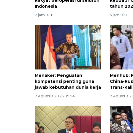
Rakyat beroperasi di seluruh
kedua JTC
Indonesia
tahun 20
2 jam lalu
5 jam lalu
Menaker: Penguatan
Menhub: K
kompetensi penting guna
China-Rus
jawab kebutuhan dunia kerja
Trans-Kal
7 Agustus 2026 09:54
7 Agustus 2