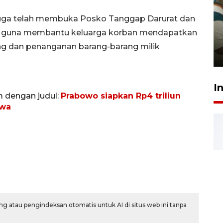
Ambon ajak semua pihak buka
 juga telah membuka Posko Tanggap Darurat dan
ruang pada anak di lembaga
mur guna membantu keluarga korban mendapatkan
pembinaan
ang dan penanganan barang-barang milik
23 Juli 2026 14:28
I
m dengan judul:
Prabowo siapkan Rp4 triliun
awa
g atau pengindeksan otomatis untuk AI di situs web ini tanpa