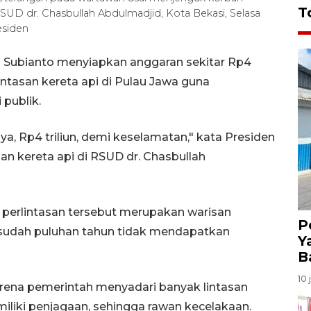
T
 RSUD dr. Chasbullah Abdulmadjid, Kota Bekasi, Selasa
esiden
o Subianto menyiapkan anggaran sekitar Rp4
lintasan kereta api di Pulau Jawa guna
publik.
ya, Rp4 triliun, demi keselamatan," kata Presiden
n kereta api di RSUD dr. Chasbullah
k perlintasan tersebut merupakan warisan
P
 sudah puluhan tahun tidak mendapatkan
Y
B
10 
arena pemerintah menyadari banyak lintasan
miliki penjagaan, sehingga rawan kecelakaan.