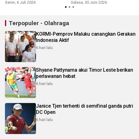
Senin, 6 Juli 2026
Selasa, 30 Juni 2026
S
Terpopuler - Olahraga
KORMI-Pemprov Maluku canangkan Gerakan
Indonesia Aktif
6 hari lalu
Shyane Pattynama akui Timor Leste berikan
perlawanan hebat
6 hari lalu
Janice Tjen terhenti di semifinal ganda putri
DC Open
6 hari lalu