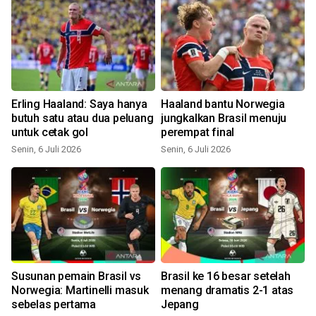
Erling Haaland: Saya hanya
Haaland bantu Norwegia
butuh satu atau dua peluang
jungkalkan Brasil menuju
untuk cetak gol
perempat final
Senin, 6 Juli 2026
Senin, 6 Juli 2026
S
Susunan pemain Brasil vs
Brasil ke 16 besar setelah
Norwegia: Martinelli masuk
menang dramatis 2-1 atas
sebelas pertama
Jepang