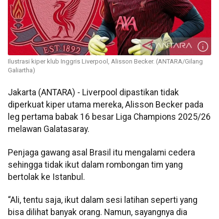
Ilustrasi kiper klub Inggris Liverpool, Alisson Becker. (ANTARA/Gilang
Galiartha)
Jakarta (ANTARA) - Liverpool dipastikan tidak
diperkuat kiper utama mereka, Alisson Becker pada
leg pertama babak 16 besar Liga Champions 2025/26
melawan Galatasaray.
Penjaga gawang asal Brasil itu mengalami cedera
sehingga tidak ikut dalam rombongan tim yang
bertolak ke Istanbul.
“Ali, tentu saja, ikut dalam sesi latihan seperti yang
bisa dilihat banyak orang. Namun, sayangnya dia