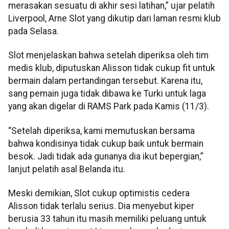
merasakan sesuatu di akhir sesi latihan,” ujar pelatih
Liverpool, Arne Slot yang dikutip dari laman resmi klub
pada Selasa.
Slot menjelaskan bahwa setelah diperiksa oleh tim
medis klub, diputuskan Alisson tidak cukup fit untuk
bermain dalam pertandingan tersebut. Karena itu,
sang pemain juga tidak dibawa ke Turki untuk laga
yang akan digelar di RAMS Park pada Kamis (11/3).
“Setelah diperiksa, kami memutuskan bersama
bahwa kondisinya tidak cukup baik untuk bermain
besok. Jadi tidak ada gunanya dia ikut bepergian,”
lanjut pelatih asal Belanda itu.
Meski demikian, Slot cukup optimistis cedera
Alisson tidak terlalu serius. Dia menyebut kiper
berusia 33 tahun itu masih memiliki peluang untuk