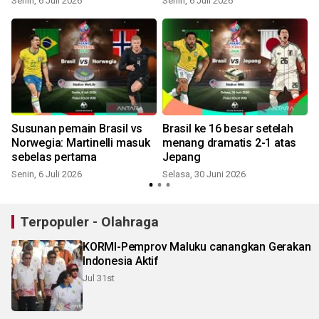
Senin, 6 Juli 2026
Senin, 6 Juli 2026
S
Susunan pemain Brasil vs
Brasil ke 16 besar setelah
Norwegia: Martinelli masuk
menang dramatis 2-1 atas
sebelas pertama
Jepang
Senin, 6 Juli 2026
Selasa, 30 Juni 2026
S
Terpopuler - Olahraga
KORMI-Pemprov Maluku canangkan Gerakan
Indonesia Aktif
Jul 31st