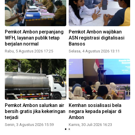
Pemkot Ambon perpanjang
Pemkot Ambon wajibkan
WFH, layanan publik tetap
ASN registrasi digitalisasi
berjalan normal
Bansos
Rabu, 5 Agustus 2026 17:25
Selasa, 4 Agustus 2026 13:11
R
Pemkot Ambon salurkan air
Kemhan sosialisasi bela
bersih gratis jika kekeringan
negara kepada pelajar di
terjadi
Ambon
Senin, 3 Agustus 2026 15:59
Kamis, 30 Juli 2026 16:23
S