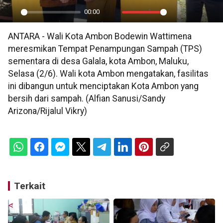
00:00
Play
Mute
Settings
PIP
En
ANTARA - Wali Kota Ambon Bodewin Wattimena
ful
meresmikan Tempat Penampungan Sampah (TPS)
sementara di desa Galala, kota Ambon, Maluku,
Selasa (2/6). Wali kota Ambon mengatakan, fasilitas
ini dibangun untuk menciptakan Kota Ambon yang
bersih dari sampah. (Alfian Sanusi/Sandy
Arizona/Rijalul Vikry)
Terkait