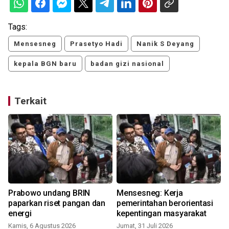
Tags:
Mensesneg
Prasetyo Hadi
Nanik S Deyang
kepala BGN baru
badan gizi nasional
Terkait
a
Prabowo undang BRIN
Mensesneg: Kerja
paparkan riset pangan dan
pemerintahan berorientasi
energi
kepentingan masyarakat
Kamis, 6 Agustus 2026
Jumat, 31 Juli 2026
S