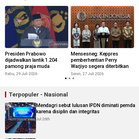
Presiden Prabowo
Mensesneg: Keppres
dijadwalkan lantik 1.204
pemberhentian Perry
pamong praja muda
Warjiyo segera diterbitkan
Rabu, 29 Juli 2026
Senin, 27 Juli 2026
S
Terpopuler - Nasional
Mendagri sebut lulusan IPDN diminati pemda
karena disiplin dan integritas
Jul 26th