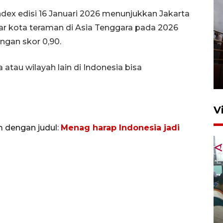
dex edisi 16 Januari 2026 menunjukkan Jakarta
r kota teraman di Asia Tenggara pada 2026
ngan skor 0,90.
Unjuk rasa protes penataan
Pasar Higienis
atau wilayah lain di Indonesia bisa
5 Mei 2026 05:32
V
m dengan judul:
Menag harap Indonesia jadi
Ambon ajak semua pihak buka
ruang pada anak di lembaga