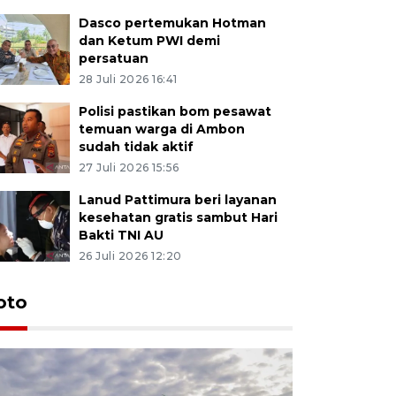
Dasco pertemukan Hotman
dan Ketum PWI demi
persatuan
28 Juli 2026 16:41
Polisi pastikan bom pesawat
temuan warga di Ambon
sudah tidak aktif
27 Juli 2026 15:56
Lanud Pattimura beri layanan
kesehatan gratis sambut Hari
Bakti TNI AU
26 Juli 2026 12:20
Euforia s
oto
Ternate
4 Juli 2026 11:1