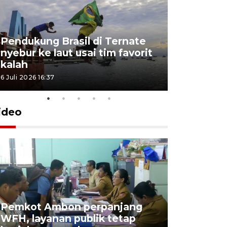
Pendukung Brasil di Ternate
nyebur ke laut usai tim favorit
kalah
6 Juli 2026 16:37
ideo
Pemkot Ambon perpanjang
WFH, layanan publik tetap
Pemkot 