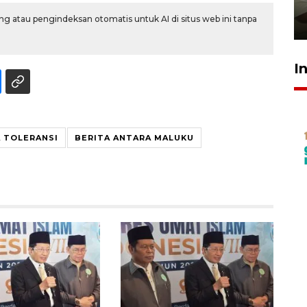
pembinaan
g atau pengindeksan otomatis untuk AI di situs web ini tanpa
23 Juli 2026 14:28
I
 TOLERANSI
BERITA ANTARA MALUKU