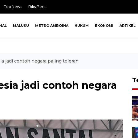
Top News
Rilis Pers
NAL
MALUKU
METRO AMBOINA
HUKUM
EKONOMI
ARTIKEL
 jadi contoh negara paling toleran
T
sia jadi contoh negara