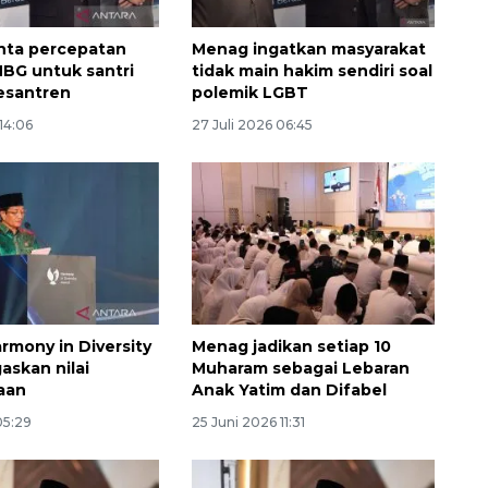
nta percepatan
Menag ingatkan masyarakat
BG untuk santri
tidak main hakim sendiri soal
esantren
polemik LGBT
 14:06
27 Juli 2026 06:45
Vaksin HPV untuk siswa laki-
laki
rmony in Diversity
Menag jadikan setiap 10
2026-08-06 06:30:00
askan nilai
Muharam sebagai Lebaran
aan
Anak Yatim dan Difabel
05:29
25 Juni 2026 11:31