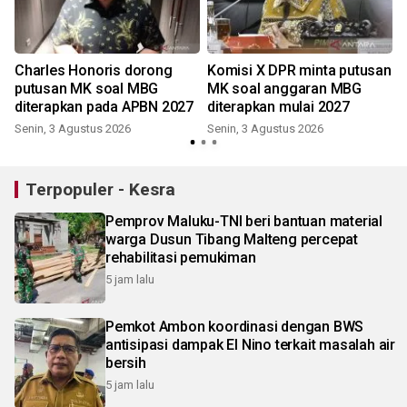
Charles Honoris dorong
Komisi X DPR minta putusan
putusan MK soal MBG
MK soal anggaran MBG
diterapkan pada APBN 2027
diterapkan mulai 2027
Senin, 3 Agustus 2026
Senin, 3 Agustus 2026
J
Terpopuler - Kesra
Pemprov Maluku-TNI beri bantuan material
warga Dusun Tibang Malteng percepat
rehabilitasi pemukiman
5 jam lalu
Pemkot Ambon koordinasi dengan BWS
antisipasi dampak El Nino terkait masalah air
bersih
5 jam lalu