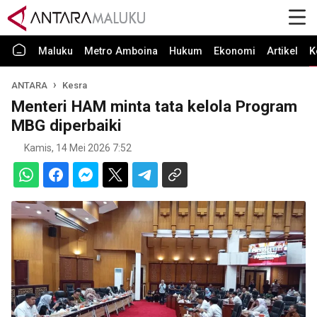
Maluku
Metro Amboina
Hukum
Ekonomi
Artikel
K
ANTARA
Kesra
Menteri HAM minta tata kelola Program
MBG diperbaiki
Kamis, 14 Mei 2026 7:52