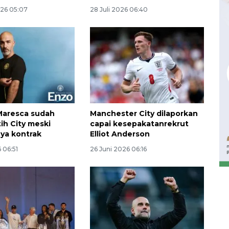
026 05:07
28 Juli 2026 06:40
Maresca sudah
Manchester City dilaporkan
tih City meski
capai kesepakatanrekrut
Waspadai penyakit saat
ya kontrak
Elliot Anderson
musim kemarau
 06:51
26 Juni 2026 06:16
2026-08-05 12:00:00