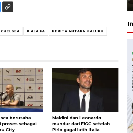
23 Juli 2026 14:28
I
CHELSEA
PIALA FA
BERITA ANTARA MALUKU
esca berusaha
Maldini dan Leonardo
 proses sebagai
mundur dari FIGC setelah
ru City
Pirlo gagal latih Italia