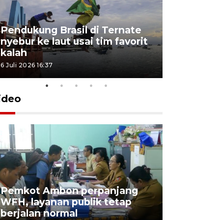
Pendukung Brasil di Ternate
nyebur ke laut usai tim favorit
kalah
6 Juli 2026 16:37
ideo
Pemkot Ambon perpanjang
WFH, layanan publik tetap
Pemkot 
berjalan normal
registrasi