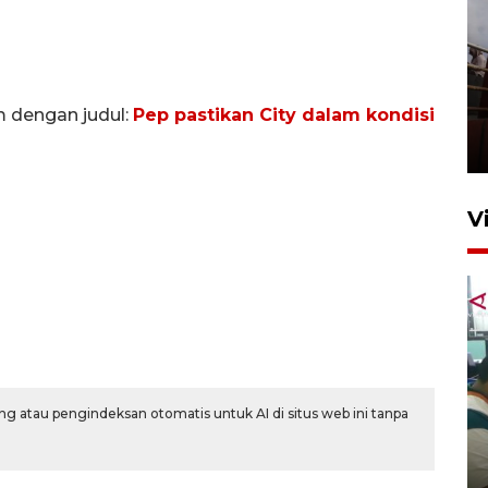
Unjuk rasa protes penataan
Pasar Higienis
m dengan judul:
Pep pastikan City dalam kondisi
5 Mei 2026 05:32
V
g atau pengindeksan otomatis untuk AI di situs web ini tanpa
Ambon ajak semua pihak buka
ruang pada anak di lembaga
pembinaan