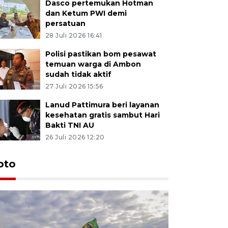
Dasco pertemukan Hotman
dan Ketum PWI demi
persatuan
28 Juli 2026 16:41
Polisi pastikan bom pesawat
temuan warga di Ambon
sudah tidak aktif
27 Juli 2026 15:56
Lanud Pattimura beri layanan
kesehatan gratis sambut Hari
Bakti TNI AU
26 Juli 2026 12:20
Euforia s
oto
Ternate
4 Juli 2026 11:1