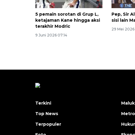
5 pemain sorotan di Grup L,
Pep, Sir A
ketajaman Kane hingga aksi
sisi lain 
terakhir Modric
29 Mei 2026 
9 Juni 2026 07:14
Terkini
Maluk
Top News
Metro
Terpopuler
Huku
Foto
Ekon