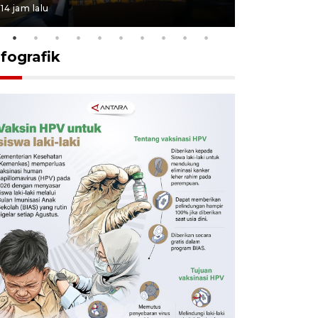
14 jam lalu
4 Agustus 2026
nfografik