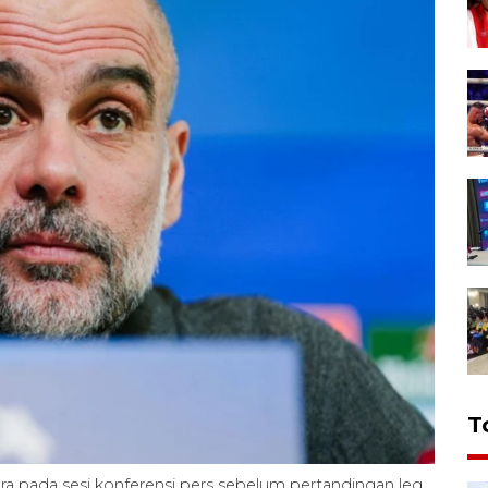
T
ra pada sesi konferensi pers sebelum pertandingan leg