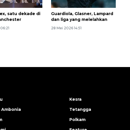
lex, satu dekade di
Guardiola, Glasner, Lampard
Manchester
dan liga yang melelahkan
06:21
28 Mei 2026 14:51
u
Kesra
 Ambonia
Tetangga
m
Polkam
omi
Feature