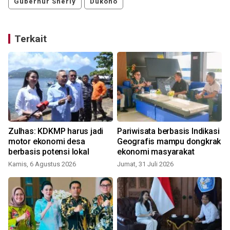
Gubernur Sherly
Dukono
Terkait
Zulhas: KDKMP harus jadi
Pariwisata berbasis Indikasi
motor ekonomi desa
Geografis mampu dongkrak
berbasis potensi lokal
ekonomi masyarakat
n
Kamis, 6 Agustus 2026
Jumat, 31 Juli 2026
R