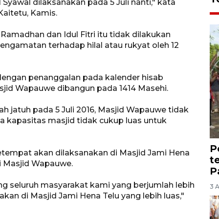
1 Syawal dilaksanakan pada 5 Juli nanti," kata
aitetu, Kamis.
amadhan dan Idul Fitri itu tidak dilakukan
engamatan terhadap hilal atau rukyat oleh 12
 dengan penanggalan pada kalender hisab
asjid Wapauwe dibangun pada 1414 Masehi.
ah jatuh pada 5 Juli 2016, Masjid Wapauwe tidak
na kapasitas masjid tidak cukup luas untuk
P
 setempat akan dilaksanakan di Masjid Jami Hena
t
ri Masjid Wapauwe.
P
ng seluruh masyarakat kami yang berjumlah lebih
3 
nakan di Masjid Jami Hena Telu yang lebih luas,"