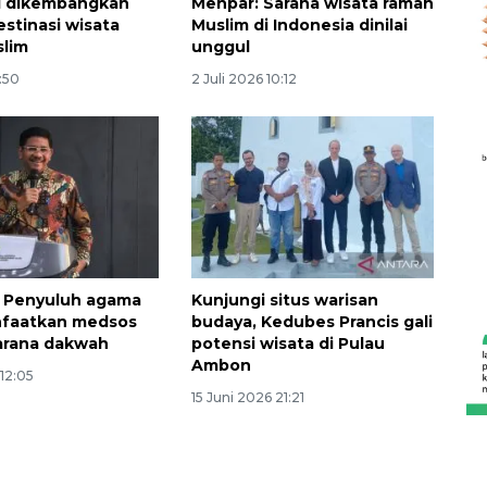
si dikembangkan
Menpar: Sarana wisata ramah
estinasi wisata
Muslim di Indonesia dinilai
slim
unggul
1:50
2 Juli 2026 10:12
 Penyuluh agama
Kunjungi situs warisan
nfaatkan medsos
budaya, Kedubes Prancis gali
arana dakwah
potensi wisata di Pulau
Awas penipuan berbasis AI
Ambon
 12:05
2026-08-07 13:45:00
15 Juni 2026 21:21