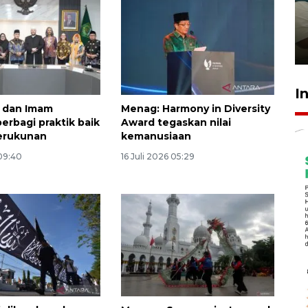
ruang pada anak di lembaga
pembinaan
23 Juli 2026 14:28
I
dan Imam
Menag: Harmony in Diversity
berbagi praktik baik
Award tegaskan nilai
erukunan
kemanusiaan
 09:40
16 Juli 2026 05:29