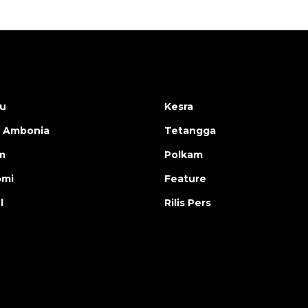
u
Kesra
 Ambonia
Tetangga
m
Polkam
omi
Feature
l
Rilis Pers