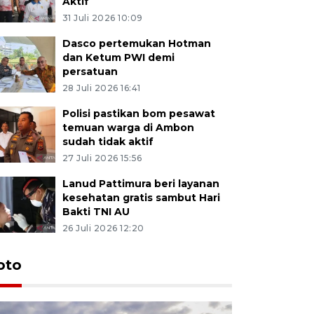
Aktif
31 Juli 2026 10:09
Dasco pertemukan Hotman
dan Ketum PWI demi
persatuan
28 Juli 2026 16:41
Polisi pastikan bom pesawat
temuan warga di Ambon
sudah tidak aktif
27 Juli 2026 15:56
Lanud Pattimura beri layanan
kesehatan gratis sambut Hari
Bakti TNI AU
26 Juli 2026 12:20
Euforia s
oto
Ternate
4 Juli 2026 11:1