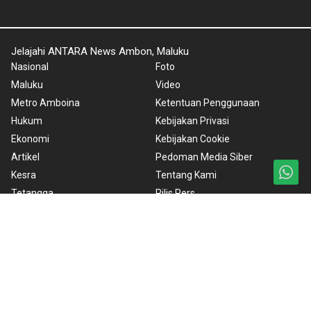
Jelajahi ANTARA News Ambon, Maluku
Nasional
Foto
Maluku
Video
Metro Amboina
Ketentuan Penggunaan
Hukum
Kebijakan Privasi
Ekonomi
Kebijakan Cookie
Artikel
Pedoman Media Siber
Kesra
Tentang Kami
Tetangga
Rilis Pers
Polkam
DPRD Maluku
Feature