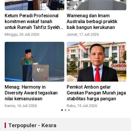
Ketum Peradi Profesional
Wamenag dan Imam
komitmen wakaf tanah
Australia berbagi praktik
untuk Rumah Tahfiz Syekh
baik bangun kerukunan
Yusuf
Minggu, 26 Juli 2026
Jumat, 17 Juli 2026
K
Menag: Harmony in
Pemkot Ambon gelar
Diversity Award tegaskan
Gerakan Pangan Murah jaga
nilai kemanusiaan
stabilitas harga pangan
Kamis, 16 Juli 2026
Rabu, 15 Juli 2026
S
Terpopuler - Kesra